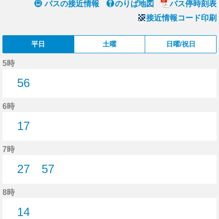
バスの接近情報
のりば地図
バス停時刻表
接近情報コード印刷
平日
土曜
日曜/祝日
5時
56
56分はつ
6時
17
17分はつ
7時
27
57
27分はつ
57分はつ
8時
14