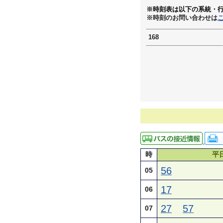
※時刻表は以下の系統・
※時刻のお問い合わせは
168
時
平
56
05
17
06
27
57
07