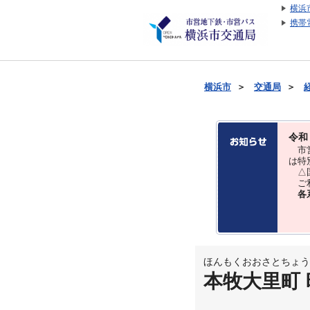
横浜
携帯
横浜市
＞
交通局
＞
令和
市営
は特
△国
ご利
各
ほんもくおおさとちょう
本牧大里町