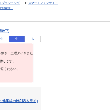
トプランニング
スマートフォンサイト
接近情報）
日改正)
小
中
大
を除き、⼟曜ダイヤまた
運休します。
ご覧ください。
・他系統の時刻表を見る]