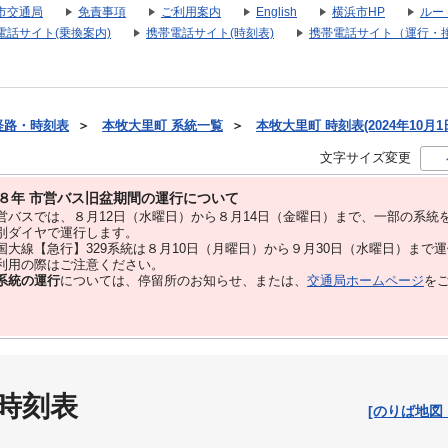
市交通局
免責事項
ご利用案内
English
横浜市HP
ルー
電話サイト(乗換案内)
携帯電話サイト(時刻表)
携帯電話サイト（運行・
経路・時刻表
＞
本牧大里町 系統一覧
＞
本牧大里町 時刻表(2024年10月1
文字サイズ変更
８年 市営バス旧盆期間の運行について
バスでは、８⽉12⽇（水曜日）から８⽉14⽇（金曜日）まで、⼀部の系統
別ダイヤで運⾏します。
大線【急行】329系統は８月10日（月曜日）から９月30日（水曜日）まで
用の際はご注意ください。
系統の運行
については、停留所のお知らせ、または、
交通局ホームページ
を
 時刻表
[のりば地図