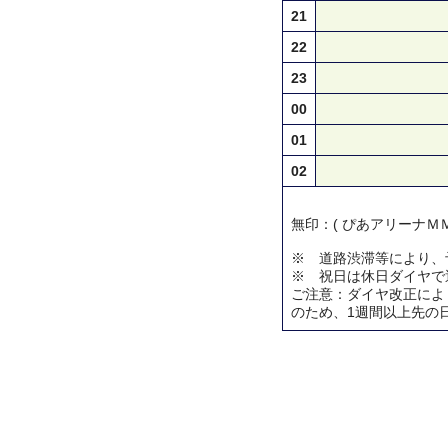
21
22
23
00
01
02
無印：( ぴあアリーナＭＭ
※ 道路渋滞等により、
※ 祝日は休日ダイヤで
ご注意：ダイヤ改正によ
のため、1週間以上先の