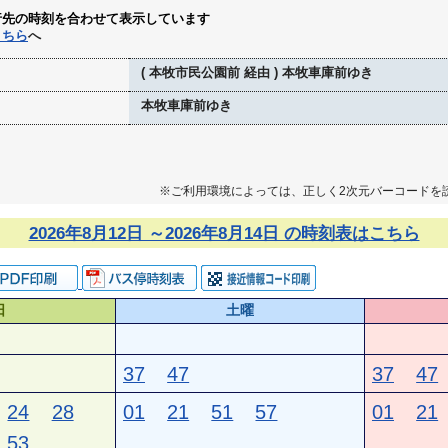
行先の時刻を合わせて表示しています
こちら
へ
( 本牧市民公園前 経由 ) 本牧車庫前ゆき
本牧車庫前ゆき
※ご利用環境によっては、正しく2次元バーコードを
2026年8月12日 ～2026年8月14日 の時刻表はこちら
日
土曜
37
47
37
47
24
28
01
21
51
57
01
21
53