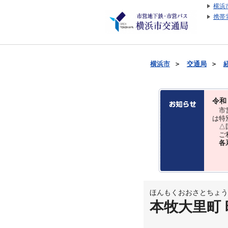
横浜
携帯
横浜市
＞
交通局
＞
令和
市営
は特
△国
ご利
各
ほんもくおおさとちょう
本牧大里町