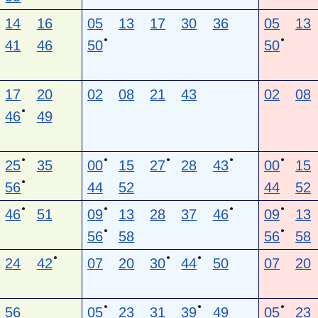
14
16
05
13
17
30
36
05
13
●
●
41
46
50
50
17
20
02
08
21
43
02
08
●
46
49
●
●
●
●
●
25
35
00
15
27
28
43
00
15
●
56
44
52
44
52
●
●
●
●
46
51
09
13
28
37
46
09
13
●
●
56
58
56
58
●
●
●
24
42
07
20
30
44
50
07
20
●
●
●
56
05
23
31
39
49
05
23