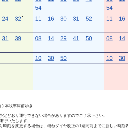
54
54
●
24
32
11
16
30
31
52
11
16
31
39
08
14
29
41
50
08
14
10
30
50
10
30
由 ) 本牧車庫前ゆき
予定どおり運行できない場合がありますのでご了承下さい。
運行いたします。
り時刻を変更する場合は、概ねダイヤ改正の1週間前までに新しい時刻