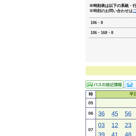
※時刻表は以下の系統・
※時刻のお問い合わせは
106・8
106・168・8
時
平
05
36
45
56
06
03
12
23
07
39
41
48