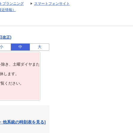
トプランニング
スマートフォンサイト
接近情報）
日改正)
小
中
大
を除き、⼟曜ダイヤまた
運休します。
ご覧ください。
・他系統の時刻表を見る]