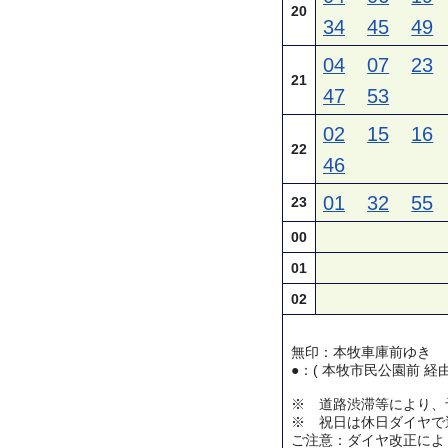
20
34
45
49
04
07
23
21
47
53
02
15
16
22
46
01
32
55
23
00
01
02
無印：本牧車庫前ゆき
●：( 本牧市民公園前 経
※ 道路渋滞等により、
※ 祝日は休日ダイヤで
ご注意：ダイヤ改正によ