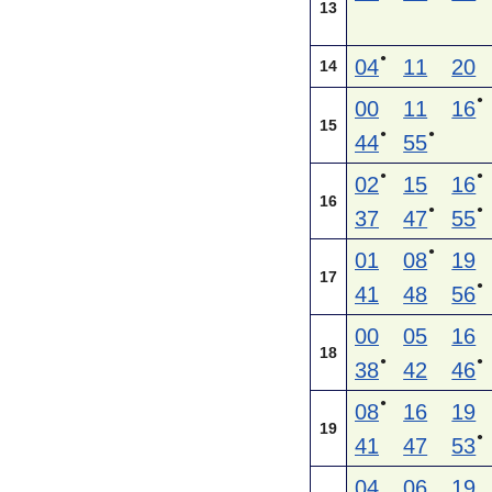
13
●
04
11
20
14
●
00
11
16
15
●
●
44
55
●
●
02
15
16
16
●
●
37
47
55
●
01
08
19
17
●
41
48
56
00
05
16
18
●
●
38
42
46
●
08
16
19
19
●
41
47
53
04
06
19