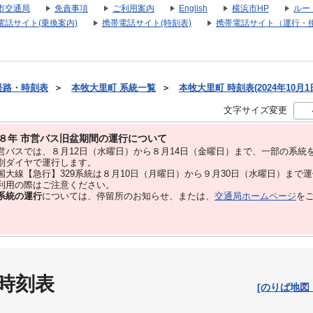
市交通局
免責事項
ご利用案内
English
横浜市HP
ルー
電話サイト(乗換案内)
携帯電話サイト(時刻表)
携帯電話サイト（運行・
経路・時刻表
＞
本牧大里町 系統一覧
＞
本牧大里町 時刻表(2024年10月1
文字サイズ変更
８年 市営バス旧盆期間の運行について
バスでは、８⽉12⽇（水曜日）から８⽉14⽇（金曜日）まで、⼀部の系統
別ダイヤで運⾏します。
大線【急行】329系統は８月10日（月曜日）から９月30日（水曜日）まで
用の際はご注意ください。
系統の運行
については、停留所のお知らせ、または、
交通局ホームページ
を
 時刻表
[のりば地図