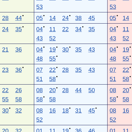
53
53
●
●
●
●
28
44
05
14
24
38
45
05
14
●
●
●
●
24
35
04
11
22
34
35
04
11
43
52
43
52
●
●
●
●
●
21
36
04
19
30
35
43
04
19
●
●
48
55
48
55
●
●
●
23
36
07
22
28
35
43
07
22
●
●
51
58
51
58
●
●
22
26
08
20
28
44
50
08
20
●
●
55
58
58
58
58
58
●
●
●
30
32
08
16
18
31
45
08
16
52
52
●
20
32
01
11
19
36
46
01
11