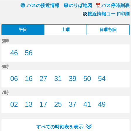
バスの接近情報
のりば地図
バス停時刻表
接近情報コード印刷
平日
土曜
日曜/祝日
5時
46
56
46分はつ
56分はつ
6時
06
16
27
31
39
50
54
6分はつ
16分はつ
27分はつ
31分はつ
39分はつ
50分はつ
54分はつ
7時
02
13
17
25
37
41
49
2分はつ
13分はつ
17分はつ
25分はつ
37分はつ
41分はつ
49分はつ
すべての時刻表を表示