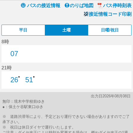
バスの接近情報
のりば地図
バス停時刻表
接近情報コード印刷
平日
土曜
日曜/祝日
8時
07
7分はつ
21時
●
●
26
51
26分はつ
51分はつ
出力日2026年08月08日
無印：境木中学校前ゆき
●：保土ケ谷駅東口ゆき
※ 道路渋滞等により、予定どおり運行できない場合がありますのでご了
承下さい。
※ 祝日は休日ダイヤで運行いたします。
ご注意：ダイヤ改正により時刻を変更する場合は、概ねダイヤ改正の1週