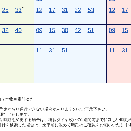
●
25
33
12
17
31
32
53
12
17
32
40
09
15
30
42
51
09
15
11
31
51
11
31
由 ) 本牧車庫前ゆき
予定どおり運行できない場合がありますのでご了承下さい。
運行いたします。
り時刻を変更する場合は、概ねダイヤ改正の1週間前までに新しい時刻
日付を検索した場合は、乗車前に改めて時刻のご確認をお願いいたしま