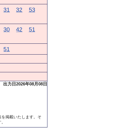
31
32
53
30
42
51
51
出力日2026年08月08日
表を掲載いたします。そ
す。