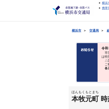
横浜
携帯
横浜市
＞
交通局
＞
令和
市営
は特
△国
ご利
各
ほんもくもとまち
本牧元町 時