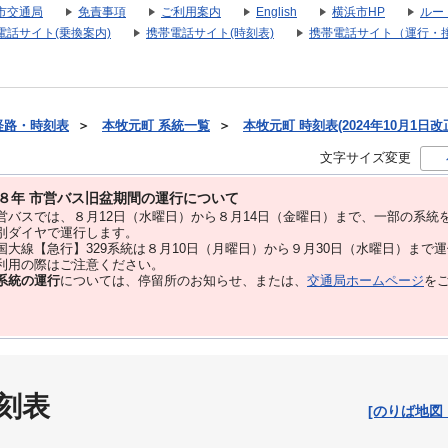
市交通局
免責事項
ご利用案内
English
横浜市HP
ルー
電話サイト(乗換案内)
携帯電話サイト(時刻表)
携帯電話サイト（運行・
経路・時刻表
＞
本牧元町 系統一覧
＞
本牧元町 時刻表(2024年10月1日改
文字サイズ変更
８年 市営バス旧盆期間の運行について
バスでは、８⽉12⽇（水曜日）から８⽉14⽇（金曜日）まで、⼀部の系統
別ダイヤで運⾏します。
大線【急行】329系統は８月10日（月曜日）から９月30日（水曜日）まで
用の際はご注意ください。
系統の運行
については、停留所のお知らせ、または、
交通局ホームページ
を
刻表
[のりば地図