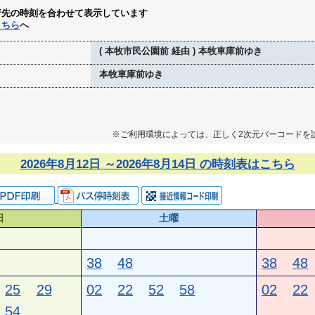
行先の時刻を合わせて表示しています
こちら
へ
( 本牧市民公園前 経由 ) 本牧車庫前ゆき
本牧車庫前ゆき
※ご利用環境によっては、正しく2次元バーコードを
2026年8月12日 ～2026年8月14日 の時刻表はこちら
日
土曜
38
48
38
48
25
29
02
22
52
58
02
22
54