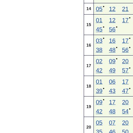
●
05
12
21
14
●
01
12
17
15
●
●
45
56
●
●
03
16
17
16
●
●
38
48
56
●
02
09
20
17
●
42
49
57
01
06
17
18
●
●
39
43
47
●
09
17
20
19
●
42
48
54
05
07
20
20
35
46
50