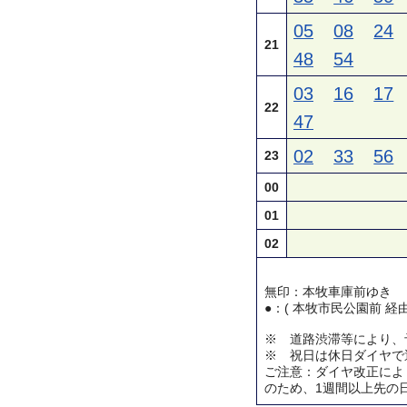
05
08
24
21
48
54
03
16
17
22
47
02
33
56
23
00
01
02
無印：本牧車庫前ゆき
●：( 本牧市民公園前 経
※ 道路渋滞等により、
※ 祝日は休日ダイヤで
ご注意：ダイヤ改正によ
のため、1週間以上先の