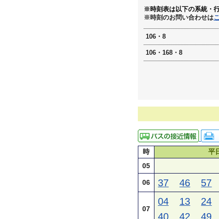
※時刻表は以下の系統・
※時刻のお問い合わせは
106・8
106・168・8
時
平
05
37
46
57
06
04
13
24
07
40
42
49