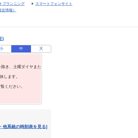
トプランニング
スマートフォンサイト
接近情報）
正)
小
中
大
を除き、⼟曜ダイヤまた
運休します。
ご覧ください。
・他系統の時刻表を見る]