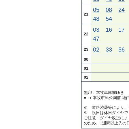
05
08
24
21
48
54
03
16
17
22
47
02
33
56
23
00
01
02
無印：本牧車庫前ゆき
●：( 本牧市民公園前 経
※ 道路渋滞等により、
※ 祝日は休日ダイヤで
ご注意：ダイヤ改正によ
のため、1週間以上先の