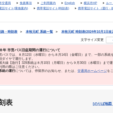
市交通局
免責事項
ご利用案内
English
横浜市HP
ルー
電話サイト(乗換案内)
携帯電話サイト(時刻表)
携帯電話サイト（運行・
経路・時刻表
＞
本牧元町 系統一覧
＞
本牧元町 時刻表(2024年10月1日改
文字サイズ変更
８年 市営バス旧盆期間の運行について
バスでは、８⽉12⽇（水曜日）から８⽉14⽇（金曜日）まで、⼀部の系統
別ダイヤで運⾏します。
大線【急行】329系統は８月10日（月曜日）から９月30日（水曜日）まで
用の際はご注意ください。
系統の運行
については、停留所のお知らせ、または、
交通局ホームページ
を
刻表
[のりば地図