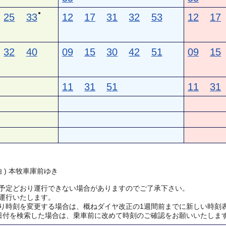
●
25
33
12
17
31
32
53
12
17
32
40
09
15
30
42
51
09
15
11
31
51
11
31
由 ) 本牧車庫前ゆき
予定どおり運行できない場合がありますのでご了承下さい。
運行いたします。
り時刻を変更する場合は、概ねダイヤ改正の1週間前までに新しい時刻
日付を検索した場合は、乗車前に改めて時刻のご確認をお願いいたしま