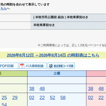
行先の時刻を合わせて表示しています
こちら
へ
( 本牧市民公園前 経由 ) 本牧車庫前ゆき
本牧車庫前ゆき
※ご利用環境によっては、正しく2次元バーコードを
2026年8月12日 ～2026年8月14日 の時刻表はこちら
日
土曜
38
48
38
48
25
29
02
22
52
58
02
22
54