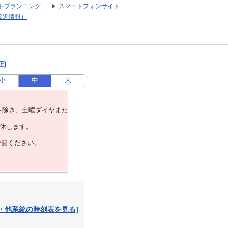
トプランニング
スマートフォンサイト
接近情報）
正)
小
中
大
を除き、⼟曜ダイヤまた
運休します。
ご覧ください。
・他系統の時刻表を見る]