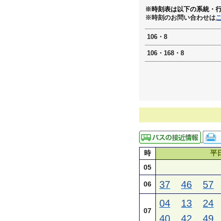
※時刻表は以下の系統・
※時刻のお問い合わせは
106・8
106・168・8
時
平
05
37
46
57
06
04
13
24
07
40
42
49