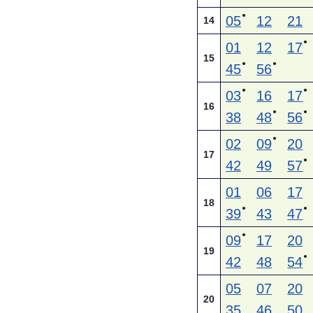
●
05
12
21
14
●
01
12
17
15
●
●
45
56
●
●
03
16
17
16
●
●
38
48
56
●
02
09
20
17
●
42
49
57
01
06
17
18
●
●
39
43
47
●
09
17
20
19
●
42
48
54
05
07
20
20
35
46
50