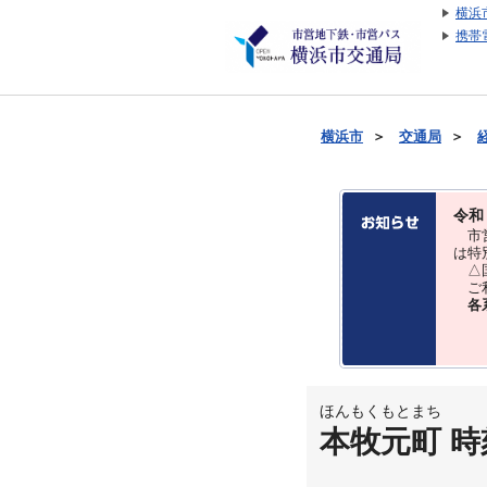
横浜
携帯
横浜市
＞
交通局
＞
令和
市営
は特
△国
ご利
各
ほんもくもとまち
本牧元町 時