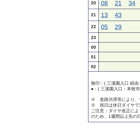
08
21
34
20
13
43
21
05
29
22
23
00
01
02
無印：( 三溪園入口 経由
●：( 三溪園入口・本牧市
※ 道路渋滞等により、
※ 祝日は休日ダイヤで
ご注意：ダイヤ改正によ
のため、1週間以上先の