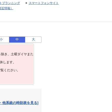
トプランニング
スマートフォンサイト
接近情報）
小
中
大
を除き、⼟曜ダイヤまた
運休します。
ご覧ください。
・他系統の時刻表を見る]