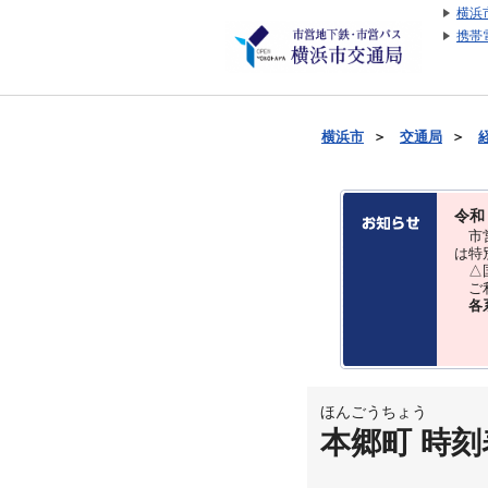
横浜
携帯
横浜市
＞
交通局
＞
令和
市営
は特
△国
ご利
各
ほんごうちょう
本郷町 時刻