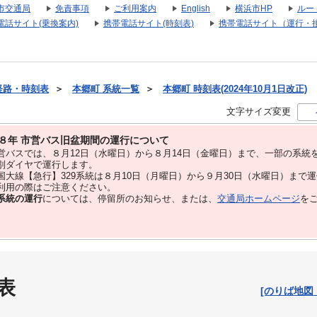
市交通局
免責事項
ご利用案内
English
横浜市HP
ルー
電話サイト(乗換案内)
携帯電話サイト(時刻表)
携帯電話サイト（運行・
経路・時刻表
＞
本郷町 系統一覧
＞
本郷町 時刻表(2024年10月1日改正)
文字サイズ変更
８年 市営バス旧盆期間の運行について
バスでは、８⽉12⽇（水曜日）から８⽉14⽇（金曜日）まで、⼀部の系統
別ダイヤで運⾏します。
大線【急行】329系統は８月10日（月曜日）から９月30日（水曜日）まで
用の際はご注意ください。
系統の運行
については、停留所のお知らせ、または、
交通局ホームページ
を
表
[のりば地図