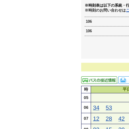
※時刻表は以下の系統・
※時刻のお問い合わせは
106
106
時
平
05
34
53
06
12
28
42
07