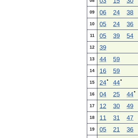
03
15
30
08
06
24
38
09
05
24
36
10
05
39
54
11
39
12
44
59
13
16
59
14
●
●
24
44
15
●
04
25
44
16
12
30
49
17
11
31
47
18
05
21
36
19