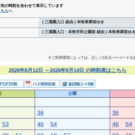
行先の時刻を合わせて表示しています
こちら
へ
( 三溪園入口 経由 ) 本牧車庫前ゆき
( 三溪園入口・本牧市民公園前 経由 ) 本牧車庫前ゆ
※ご利用環境によっては、正しく2次元バーコードを
2026年8月12日 ～2026年8月14日 の時刻表はこちら
日
土曜
36
36
53
46
54
46
54