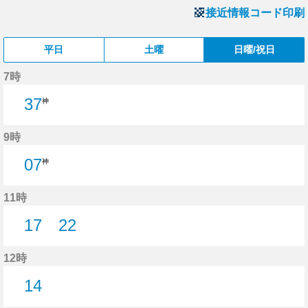
接近情報コード印刷
平日
土曜
日曜/祝日
7時
37
神
9時
07
神
11時
17
22
17分はつ
22分はつ
12時
14
14分はつ