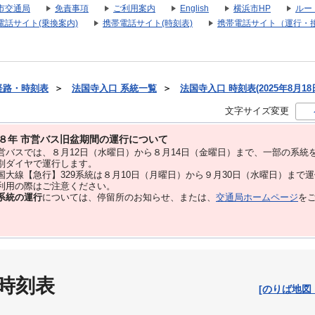
市交通局
免責事項
ご利用案内
English
横浜市HP
ルー
電話サイト(乗換案内)
携帯電話サイト(時刻表)
携帯電話サイト（運行・
経路・時刻表
＞
法国寺入口 系統一覧
＞
法国寺入口 時刻表(2025年8月18
文字サイズ変更
８年 市営バス旧盆期間の運行について
バスでは、８⽉12⽇（水曜日）から８⽉14⽇（金曜日）まで、⼀部の系統
別ダイヤで運⾏します。
大線【急行】329系統は８月10日（月曜日）から９月30日（水曜日）まで
用の際はご注意ください。
系統の運行
については、停留所のお知らせ、または、
交通局ホームページ
を
 時刻表
[のりば地図