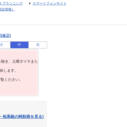
トプランニング
スマートフォンサイト
接近情報）
日改正)
小
中
大
を除き、⼟曜ダイヤまた
運休します。
ご覧ください。
・他系統の時刻表を見る]