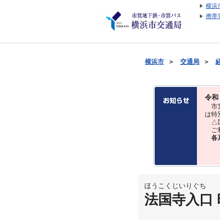
横浜
携帯
横浜市
＞
交通局
＞
令和
市営
は特
△国
ご利
各
ほうこくじいりぐち
法国寺入口