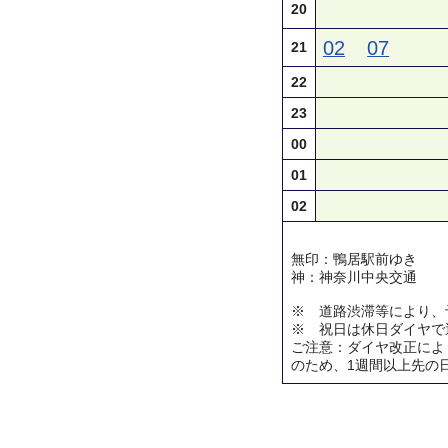
20
02
07
21
22
23
00
01
02
無印：鴨居駅前ゆき
神：神奈川中央交通
※ 道路渋滞等により、
※ 祝日は休日ダイヤで
ご注意：ダイヤ改正によ
のため、1週間以上先の