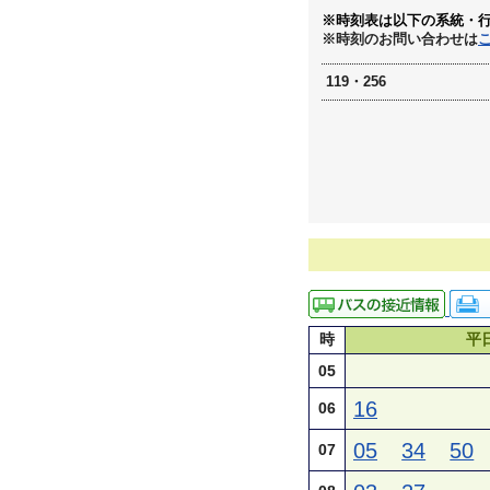
※時刻表は以下の系統・
※時刻のお問い合わせは
119・256
時
平
05
16
06
05
34
50
07