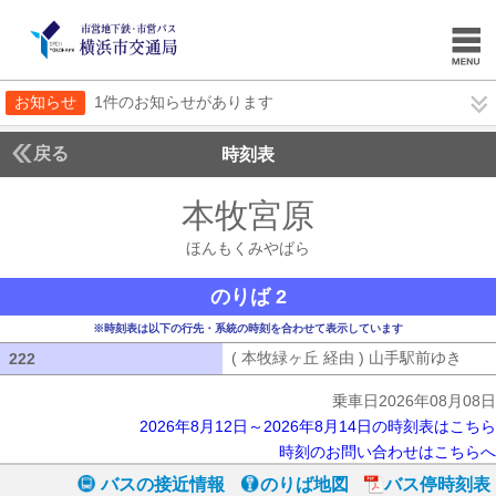
お知らせ
1件のお知らせがあります
戻る
時刻表
本牧宮原
ほんもくみ
ほんもくみやばら
のりば 2
※時刻表は以下の行先・系統の時刻を合わせて表示しています
( 本牧緑ヶ丘 経由 ) 山手駅前ゆき
( 
222
222
乗車日2026年08月08日
2026年8月12日～2026年8月14日の時刻表はこちら
時刻のお問い合わせはこちらへ
バスの接近情報
のりば地図
バス停時刻表