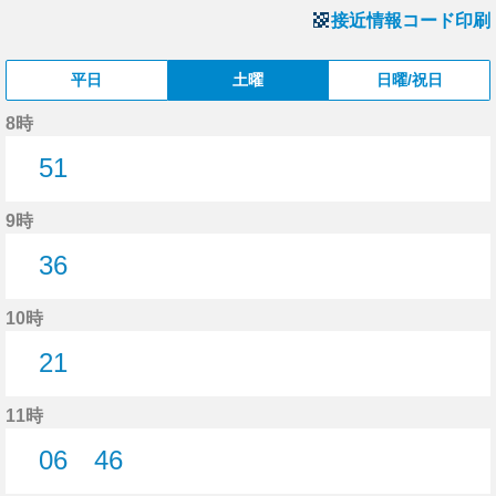
接近情報コード印刷
平日
土曜
日曜/祝日
8時
51
51分はつ
9時
36
36分はつ
10時
21
21分はつ
11時
06
46
6分はつ
46分はつ