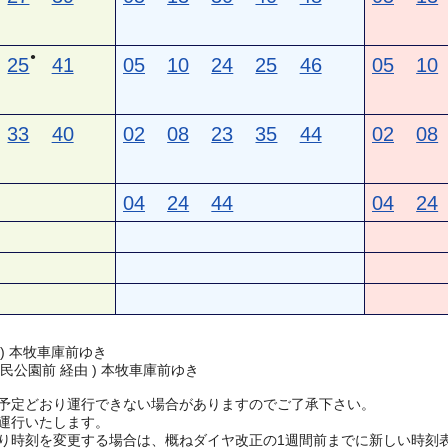
●
25
41
05
10
24
25
46
05
10
33
40
02
08
23
35
44
02
08
04
24
44
04
24
 ) 本牧車庫前ゆき
民公園前 経由 ) 本牧車庫前ゆき
予定どおり運行できない場合がありますのでご了承下さい。
運行いたします。
り時刻を変更する場合は、概ねダイヤ改正の1週間前までに新しい時刻