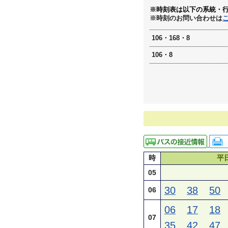
※時刻表は以下の系統・
※時刻のお問い合わせは
106・168・8
106・8
時
平
05
30
38
50
06
06
17
18
07
35
42
47