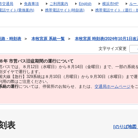
市交通局
免責事項
ご利用案内
English
横浜市HP
ルー
電話サイト(乗換案内)
携帯電話サイト(時刻表)
携帯電話サイト（運行・
経路・時刻表
＞
本牧宮原 系統一覧
＞
本牧宮原 時刻表(2024年10月1日改
文字サイズ変更
８年 市営バス旧盆期間の運行について
バスでは、８⽉12⽇（水曜日）から８⽉14⽇（金曜日）まで、⼀部の系統
別ダイヤで運⾏します。
大線【急行】329系統は８月10日（月曜日）から９月30日（水曜日）まで
用の際はご注意ください。
系統の運行
については、停留所のお知らせ、または、
交通局ホームページ
を
刻表
[のりば地図