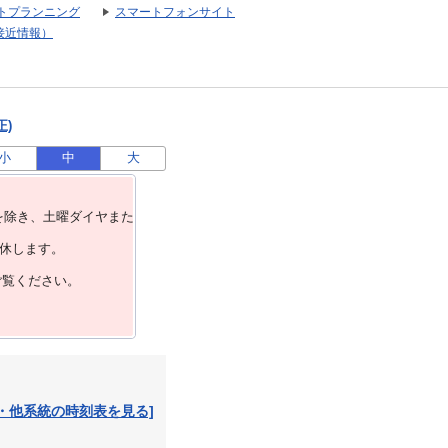
トプランニング
スマートフォンサイト
接近情報）
正)
小
中
大
を除き、⼟曜ダイヤまた
運休します。
ご覧ください。
・他系統の時刻表を見る]