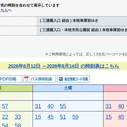
行先の時刻を合わせて表示しています
こちら
へ
( 三溪園入口 経由 ) 本牧車庫前ゆき
( 三溪園入口・本牧市民公園前 経由 ) 本牧車庫前ゆ
※ご利用環境によっては、正しく2次元バーコードを
2026年8月12日 ～2026年8月14日 の時刻表はこちら
日
土曜
57
31
40
55
31
40
22
33
15
45
51
59
15
45
54
58