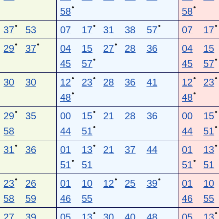
●
●
58
58
●
●
●
●
37
53
07
17
31
38
57
07
17
●
●
●
29
37
04
15
27
28
36
04
15
●
●
45
57
45
57
●
●
●
●
30
30
12
23
28
36
41
12
23
●
●
48
48
●
●
●
29
35
00
15
21
28
36
00
15
●
●
58
44
51
44
51
●
●
●
31
36
01
13
21
37
44
01
13
●
●
51
51
51
51
●
●
●
23
26
01
10
12
25
39
01
10
58
59
46
55
46
55
●
●
27
39
05
13
30
40
48
05
13