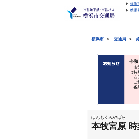
横浜
携帯
横浜市
＞
交通局
＞
令和
市営
は特
△国
ご利
各
ほんもくみやばら
本牧宮原 時