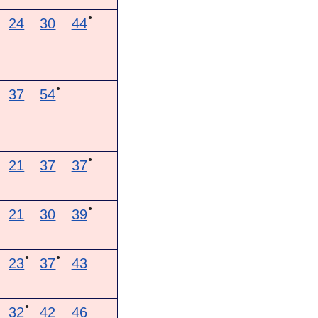
●
24
30
44
●
37
54
●
21
37
37
●
21
30
39
●
●
23
37
43
●
32
42
46