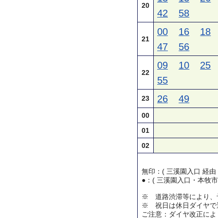
20
42
58
00
16
18
21
47
56
09
10
25
22
55
26
49
23
00
01
02
無印：( 三溪園入口 経由
●：( 三溪園入口・本牧市
※ 道路渋滞等により、
※ 祝日は休日ダイヤで
ご注意：ダイヤ改正によ