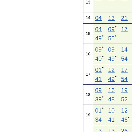
13
04
13
21
14
●
04
09
17
15
●
●
49
55
●
09
09
14
16
●
●
40
49
54
●
01
12
17
17
●
41
49
54
09
16
19
18
●
39
48
52
●
01
10
12
19
●
34
41
46
13
13
26