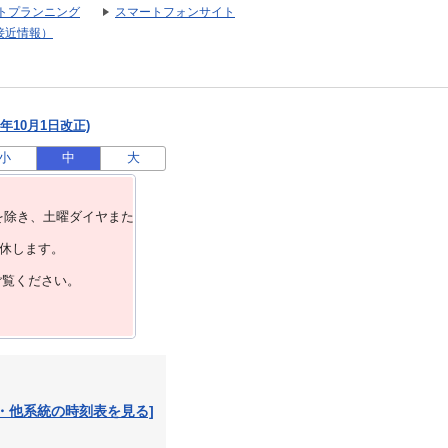
トプランニング
スマートフォンサイト
接近情報）
年10月1日改正)
小
中
大
を除き、⼟曜ダイヤまた
運休します。
ご覧ください。
・他系統の時刻表を見る]