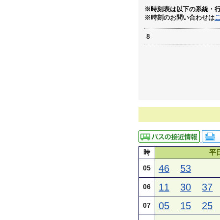
※時刻表は以下の系統・
※時刻のお問い合わせは
8
時
平
46
53
05
11
30
37
06
05
15
25
07