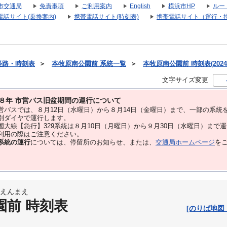
市交通局
免責事項
ご利用案内
English
横浜市HP
ルー
電話サイト(乗換案内)
携帯電話サイト(時刻表)
携帯電話サイト（運行・
経路・時刻表
＞
本牧原南公園前 系統一覧
＞
本牧原南公園前 時刻表(2024
文字サイズ変更
８年 市営バス旧盆期間の運行について
バスでは、８⽉12⽇（水曜日）から８⽉14⽇（金曜日）まで、⼀部の系統
別ダイヤで運⾏します。
大線【急行】329系統は８月10日（月曜日）から９月30日（水曜日）まで
用の際はご注意ください。
系統の運行
については、停留所のお知らせ、または、
交通局ホームページ
を
えんまえ
園前 時刻表
[のりば地図