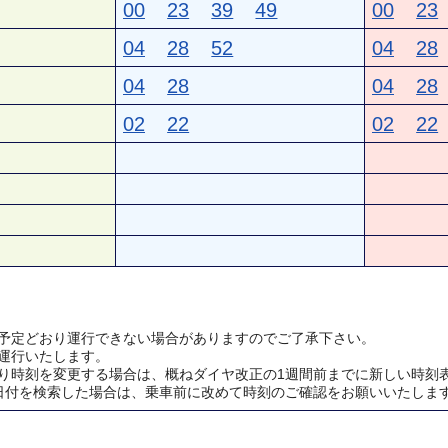
00
23
39
49
00
23
04
28
52
04
28
04
28
04
28
02
22
02
22
予定どおり運行できない場合がありますのでご了承下さい。
運行いたします。
り時刻を変更する場合は、概ねダイヤ改正の1週間前までに新しい時刻
日付を検索した場合は、乗車前に改めて時刻のご確認をお願いいたしま