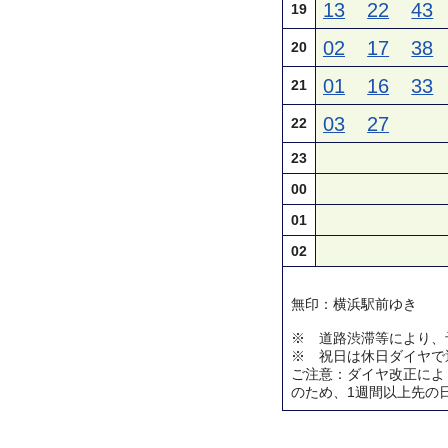
13
22
43
19
02
17
38
20
01
16
33
21
03
27
22
23
00
01
02
無印：横浜駅前ゆき
※ 道路渋滞等により、
※ 祝日は休日ダイヤで
ご注意：ダイヤ改正によ
のため、1週間以上先の