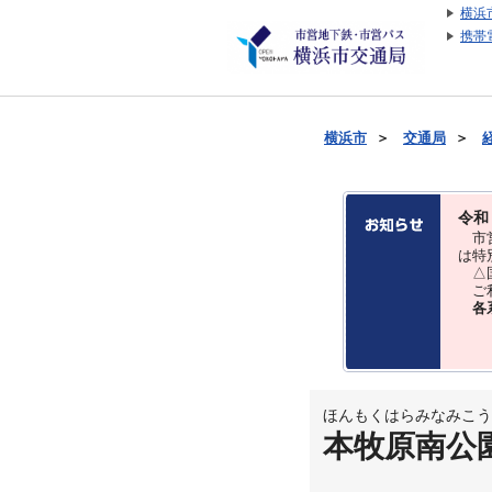
横浜
携帯
横浜市
＞
交通局
＞
令和
市営
は特
△国
ご利
各
ほんもくはらみなみこう
本牧原南公