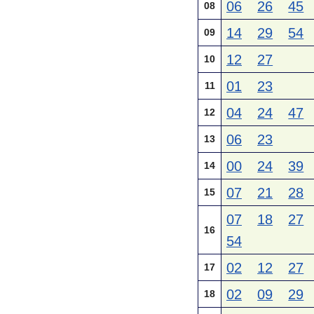
06
26
45
08
14
29
54
09
12
27
10
01
23
11
04
24
47
12
06
23
13
00
24
39
14
07
21
28
15
07
18
27
16
54
02
12
27
17
02
09
29
18