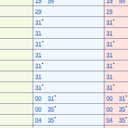
19
54
19
54
29
29
●
●
31
31
31
31
●
●
31
31
31
31
●
●
31
31
31
31
●
●
31
31
●
●
00
31
00
31
●
●
00
35
00
35
●
●
04
35
04
35