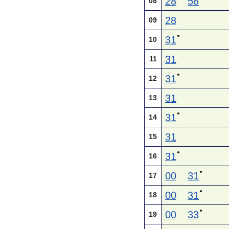
28
58
08
28
09
●
31
10
31
11
●
31
12
31
13
●
31
14
31
15
●
31
16
●
00
31
17
●
00
31
18
●
00
33
19