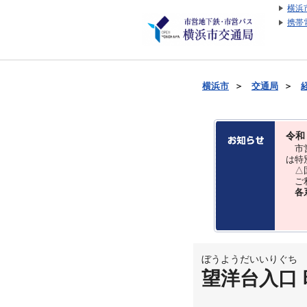
横浜
携帯
横浜市
＞
交通局
＞
令和
市営
は特
△国
ご利
各
ぼうようだいいりぐち
望洋台入口