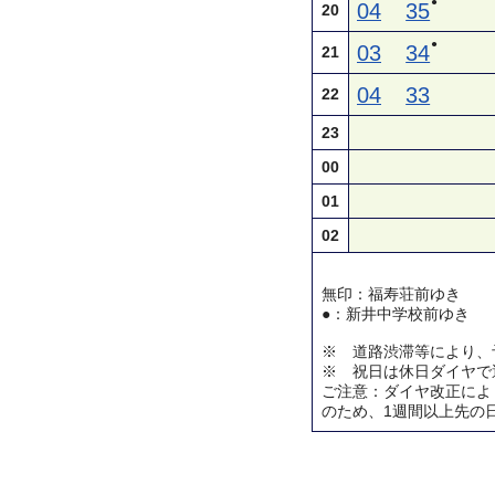
●
04
35
20
●
03
34
21
04
33
22
23
00
01
02
無印：福寿荘前ゆき
●：新井中学校前ゆき
※ 道路渋滞等により、
※ 祝日は休日ダイヤで
ご注意：ダイヤ改正によ
のため、1週間以上先の