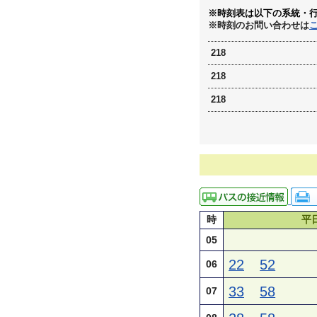
※時刻表は以下の系統・
※時刻のお問い合わせは
218
218
218
時
平
05
22
52
06
33
58
07