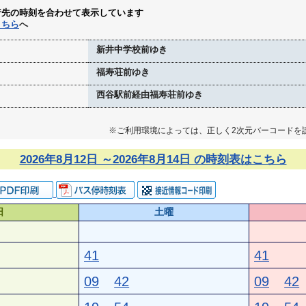
行先の時刻を合わせて表示しています
こちら
へ
新井中学校前ゆき
福寿荘前ゆき
西谷駅前経由福寿荘前ゆき
※ご利用環境によっては、正しく2次元バーコードを
2026年8月12日 ～2026年8月14日 の時刻表はこちら
日
土曜
41
41
09
42
09
42