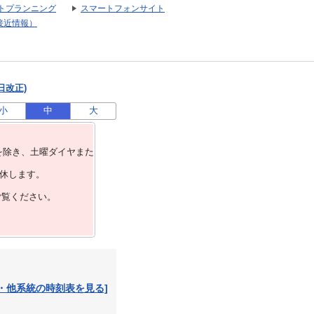
トプランニング
スマートフォンサイト
接近情報）
日改正)
小
中
大
を除き、⼟曜ダイヤまた
運休します。
ご覧ください。
・他系統の時刻表を見る]