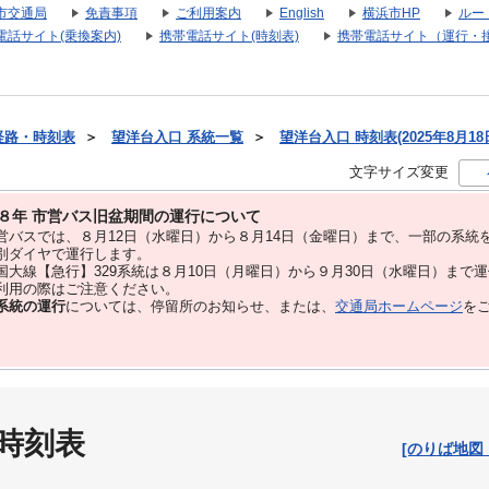
市交通局
免責事項
ご利用案内
English
横浜市HP
ルー
電話サイト(乗換案内)
携帯電話サイト(時刻表)
携帯電話サイト（運行・
経路・時刻表
＞
望洋台入口 系統一覧
＞
望洋台入口 時刻表(2025年8月18
文字サイズ変更
８年 市営バス旧盆期間の運行について
バスでは、８⽉12⽇（水曜日）から８⽉14⽇（金曜日）まで、⼀部の系統
別ダイヤで運⾏します。
大線【急行】329系統は８月10日（月曜日）から９月30日（水曜日）まで
用の際はご注意ください。
系統の運行
については、停留所のお知らせ、または、
交通局ホームページ
を
 時刻表
[のりば地図