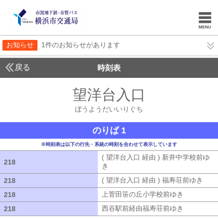
お知らせ
1件のお知らせがあります
戻る
時刻表
望洋台入口
ぼうよう
ぼうようだいいりぐち
のりば 1
※時刻表は以下の行先・系統の時刻を合わせて表示しています
( 望洋台入口 経由 ) 新井中学校前ゆ
218
218
き
( 望洋台入口 経由 ) 新井中学校前ゆ
( 望洋台入口 経由 ) 福寿荘前ゆき
( 
218
218
上菅田笹の丘小学校前ゆき
上菅田笹の
218
218
西谷駅前経由福寿荘前ゆき
西谷駅前経
218
218