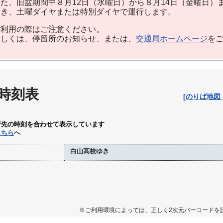
た、旧盆期間中８月12日（水曜日）から８月14日（金曜日）
除き、土曜ダイヤまたは特別ダイヤで運行します。
利用の際はご注意ください。
しくは、停留所のお知らせ、または、
交通局ホームページ
を
 時刻表
[のりば地図
行先の時刻を合わせて表示しています
こちら
へ
白山高校ゆき
※ご利用環境によっては、正しく2次元バーコードを