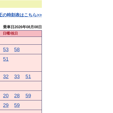
日改正の時刻表はこちら>>
乗車日2026年08月08日
日曜/祝日
53
58
51
32
33
51
20
28
59
29
59