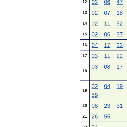
02
06
47
12
02
07
18
13
02
11
52
14
02
06
37
15
04
17
22
16
03
11
22
17
03
08
17
18
02
04
19
19
59
08
23
31
20
26
55
21