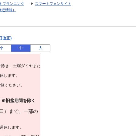
トプランニング
スマートフォンサイト
接近情報）
日改正)
小
中
大
を除き、⼟曜ダイヤまた
運休します。
ご覧ください。
）※旧盆期間を除く
曜日）まで、一部の
で運休します。