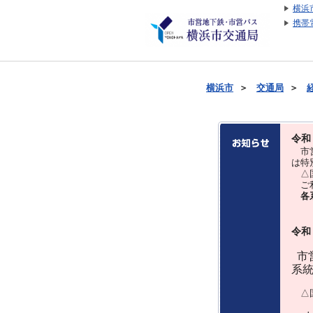
横浜
携帯
横浜市
＞
交通局
＞
令和
市営
は特
△国
ご利
各
令和
市営
系
△国