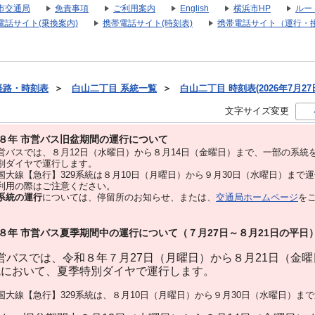
市交通局
免責事項
ご利用案内
English
横浜市HP
ルー
電話サイト(乗換案内)
携帯電話サイト(時刻表)
携帯電話サイト（運行・
経路・時刻表
＞
白山二丁目 系統一覧
＞
白山二丁目 時刻表(2026年7月27
文字サイズ変更
８年 市営バス旧盆期間の運行について
バスでは、８⽉12⽇（水曜日）から８⽉14⽇（金曜日）まで、⼀部の系統
別ダイヤで運⾏します。
大線【急行】329系統は８月10日（月曜日）から９月30日（水曜日）まで
用の際はご注意ください。
系統の運行
については、停留所のお知らせ、または、
交通局ホームページ
を
８年 市営バス夏季期間中の運行について（７月27日～８月21日の平日
バスでは、令和８年７月27日（月曜日）から８月21日（金
統において、夏季特別ダイヤで運行します。
大線【急行】329系統は、８月10日（月曜日）から９月30日（水曜日）ま