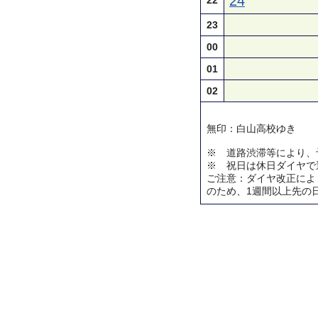
24
22
23
00
01
02
無印：白山高校ゆき
※ 道路渋滞等により、
※ 祝日は休日ダイヤで
ご注意：ダイヤ改正によ
のため、1週間以上先の