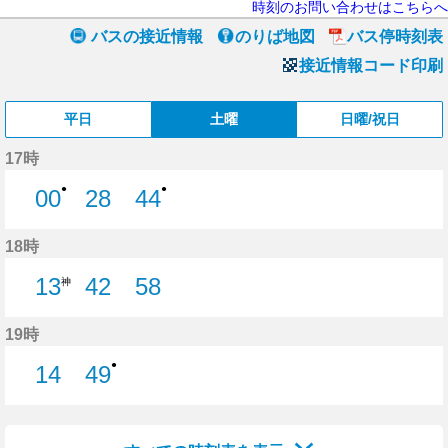
時刻のお問い合わせはこちらへ
バスの接近情報
のりば地図
バス停時刻表
接近情報コード印刷
平日
土曜
日曜/祝日
17時
●
●
00
28
44
0分はつ
28分はつ
44分はつ
18時
13
42
58
神
42分はつ
58分はつ
19時
●
14
49
14分はつ
49分はつ