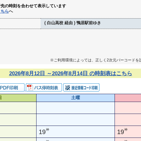
行先の時刻を合わせて表示しています
こちら
へ
( 白山高校 経由 ) 鴨居駅前ゆき
※ご利用環境によっては、正しく2次元バーコードを
2026年8月12日 ～2026年8月14日 の時刻表はこちら
日
土曜
神
神
19
19