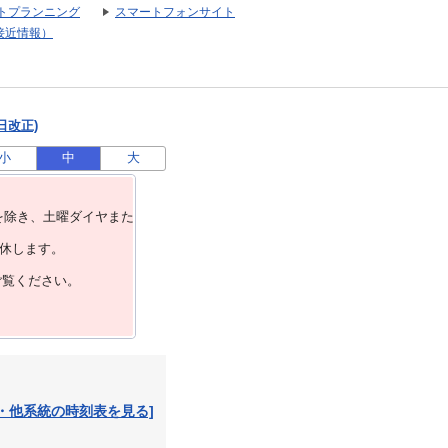
トプランニング
スマートフォンサイト
接近情報）
日改正)
小
中
大
を除き、⼟曜ダイヤまた
運休します。
ご覧ください。
・他系統の時刻表を見る]