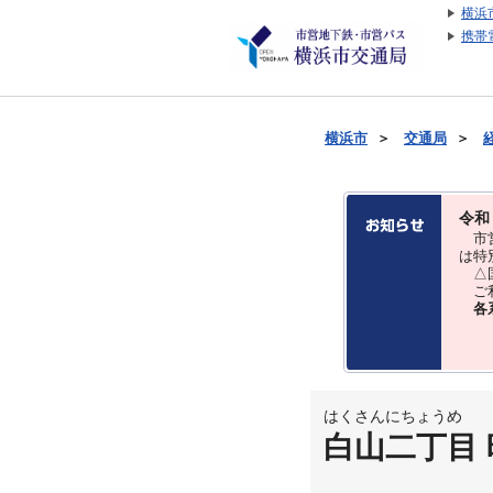
横浜
携帯
横浜市
＞
交通局
＞
令和
市営
は特
△国
ご利
各
はくさんにちょうめ
白山二丁目