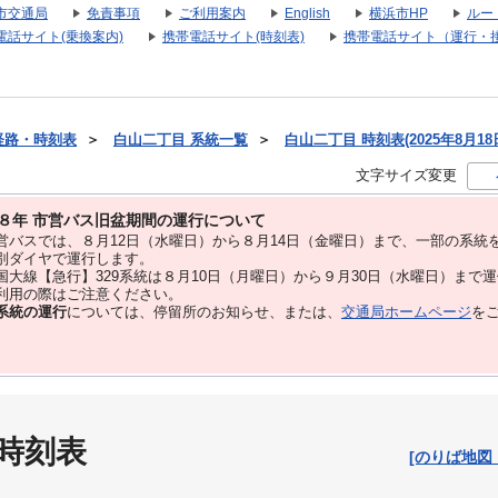
市交通局
免責事項
ご利用案内
English
横浜市HP
ルー
電話サイト(乗換案内)
携帯電話サイト(時刻表)
携帯電話サイト（運行・
経路・時刻表
＞
白山二丁目 系統一覧
＞
白山二丁目 時刻表(2025年8月18
文字サイズ変更
８年 市営バス旧盆期間の運行について
バスでは、８⽉12⽇（水曜日）から８⽉14⽇（金曜日）まで、⼀部の系統
別ダイヤで運⾏します。
大線【急行】329系統は８月10日（月曜日）から９月30日（水曜日）まで
用の際はご注意ください。
系統の運行
については、停留所のお知らせ、または、
交通局ホームページ
を
 時刻表
[のりば地図