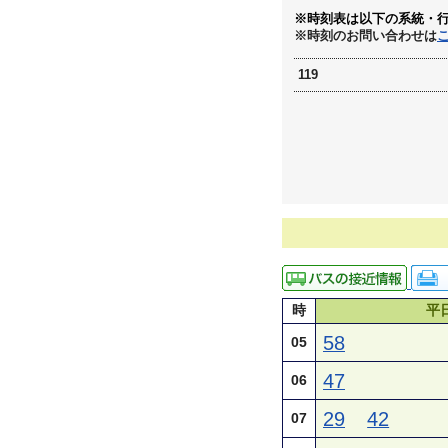
※時刻表は以下の系統・
※時刻のお問い合わせは
119
時
平
58
05
47
06
29
42
07