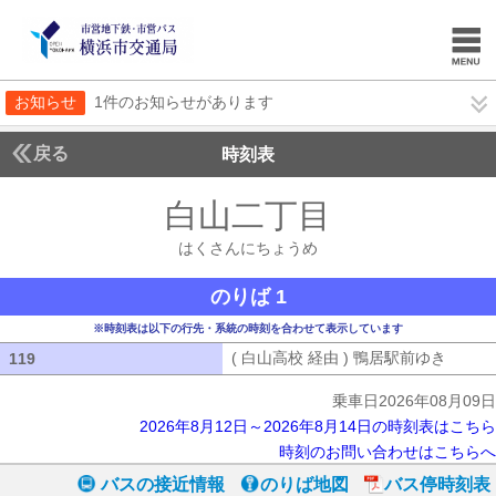
お知らせ
1件のお知らせがあります
戻る
時刻表
白山二丁目
はくさん
はくさんにちょうめ
のりば 1
※時刻表は以下の行先・系統の時刻を合わせて表示しています
( 白山高校 経由 ) 鴨居駅前ゆき
( 白山
119
119
乗車日2026年08月09日
2026年8月12日～2026年8月14日の時刻表はこちら
時刻のお問い合わせはこちらへ
バスの接近情報
のりば地図
バス停時刻表