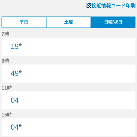
接近情報コード印刷
平日
土曜
日曜/祝日
7時
19
神
8時
49
神
11時
04
4分はつ
15時
04
神