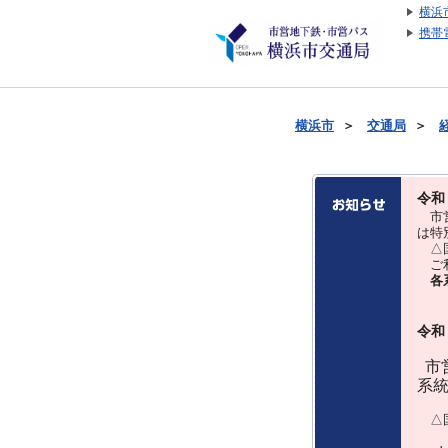
横浜
携帯
横浜市
＞
交通局
＞
令和
市営
は特
△国
ご利
各
令和
市営
系
△国