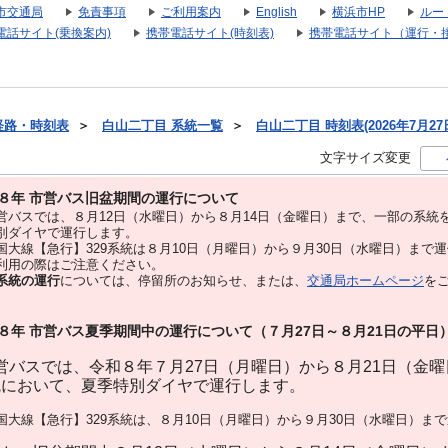
市交通局
免責事項
ご利用案内
English
横浜市HP
ルー
電話サイト(乗換案内)
携帯電話サイト(時刻表)
携帯電話サイト（運行・
経路・時刻表
＞
白山二丁目 系統一覧
＞
白山二丁目 時刻表(2026年7月27
文字サイズ変更
８年 市営バス旧盆期間の運行について
バスでは、８⽉12⽇（水曜日）から８⽉14⽇（金曜日）まで、⼀部の系統
別ダイヤで運⾏します。
大線【急行】329系統は８月10日（月曜日）から９月30日（水曜日）まで
用の際はご注意ください。
系統の運行
については、停留所のお知らせ、または、
交通局ホームページ
を
８年 市営バス夏季期間中の運行について（７月27日～８月21日の平日
バスでは、令和８年７月27日（月曜日）から８月21日（金
統において、夏季特別ダイヤで運行します。
大線【急行】329系統は、８月10日（月曜日）から９月30日（水曜日）ま