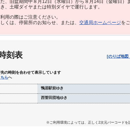
た、旧盆期間中８月12日（水曜日）から８月14日（金曜日）
除き、土曜ダイヤまたは特別ダイヤで運行します。
利用の際はご注意ください。
しくは、停留所のお知らせ、または、
交通局ホームページ
を
 時刻表
[のりば地図
行先の時刻を合わせて表示しています
こちら
へ
鴨居駅前ゆき
西菅田団地ゆき
※ご利用環境によっては、正しく2次元バーコードを