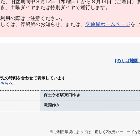
た、旧盆期間中８月12日（水曜日）から８月14日（金曜日）
除き、土曜ダイヤまたは特別ダイヤで運行します。
利用の際はご注意ください。
しくは、停留所のお知らせ、または、
交通局ホームページ
を
[のりば地図
行先の時刻を合わせて表示しています
こちら
へ
保土ケ谷駅東口ゆき
滝頭ゆき
※ご利用環境によっては、正しく2次元バーコードを