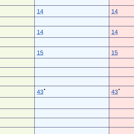
14
14
14
14
15
15
●
●
43
43