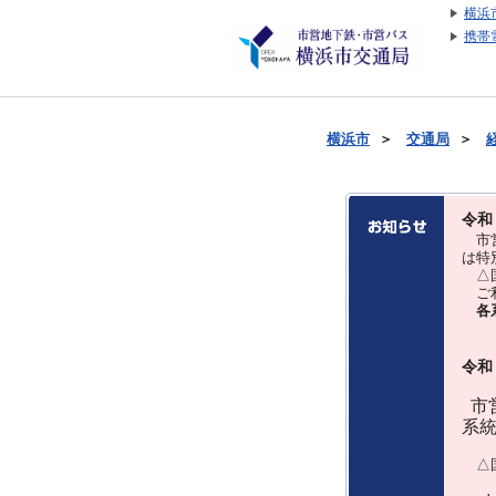
横浜
携帯
横浜市
＞
交通局
＞
令和
市営
は特
△国
ご利
各
令和
市営
系
△国