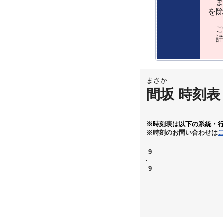
ま
を
ご
詳
まさか
間坂 時刻表
※時刻表は以下の系統・
※時刻のお問い合わせは
9
9