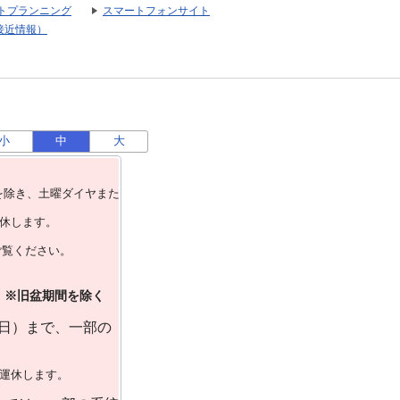
トプランニング
スマートフォンサイト
接近情報）
小
中
大
を除き、⼟曜ダイヤまた
運休します。
ご覧ください。
）※旧盆期間を除く
曜日）まで、一部の
で運休します。