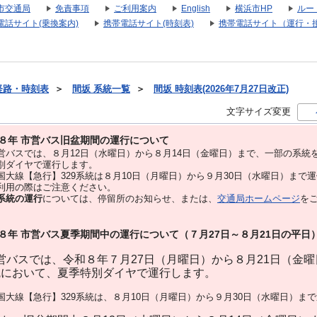
市交通局
免責事項
ご利用案内
English
横浜市HP
ルー
電話サイト(乗換案内)
携帯電話サイト(時刻表)
携帯電話サイト（運行・
経路・時刻表
＞
間坂 系統一覧
＞
間坂 時刻表(2026年7月27日改正)
文字サイズ変更
８年 市営バス旧盆期間の運行について
バスでは、８⽉12⽇（水曜日）から８⽉14⽇（金曜日）まで、⼀部の系統
別ダイヤで運⾏します。
大線【急行】329系統は８月10日（月曜日）から９月30日（水曜日）まで
用の際はご注意ください。
系統の運行
については、停留所のお知らせ、または、
交通局ホームページ
を
８年 市営バス夏季期間中の運行について（７月27日～８月21日の平日
バスでは、令和８年７月27日（月曜日）から８月21日（金
統において、夏季特別ダイヤで運行します。
大線【急行】329系統は、８月10日（月曜日）から９月30日（水曜日）ま