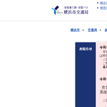
横浜
携帯
横浜市
＞
交通局
＞
令和
市営
は特
△国
ご利
各
令和
市営
系
△国