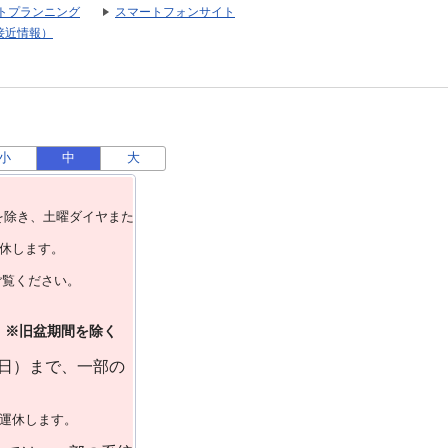
トプランニング
スマートフォンサイト
接近情報）
小
中
大
を除き、⼟曜ダイヤまた
運休します。
ご覧ください。
）※旧盆期間を除く
曜日）まで、一部の
で運休します。