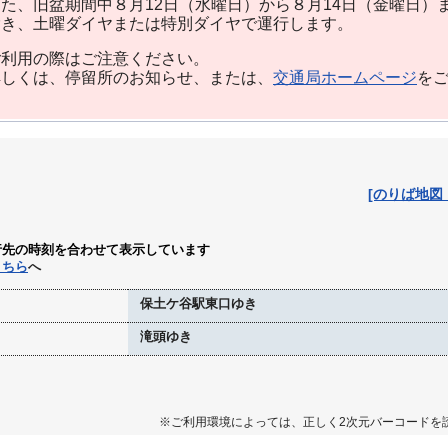
た、旧盆期間中８月12日（水曜日）から８月14日（金曜日）
除き、土曜ダイヤまたは特別ダイヤで運行します。
利用の際はご注意ください。
しくは、停留所のお知らせ、または、
交通局ホームページ
を
[のりば地図
行先の時刻を合わせて表示しています
こちら
へ
保土ケ谷駅東口ゆき
滝頭ゆき
※ご利用環境によっては、正しく2次元バーコードを