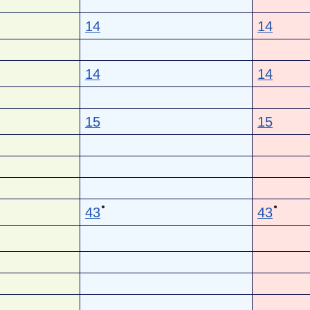
14
14
14
14
15
15
●
●
43
43