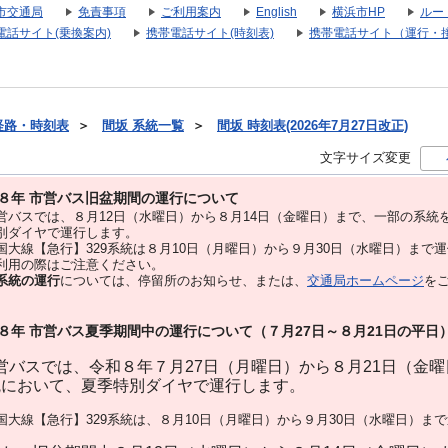
市交通局
免責事項
ご利用案内
English
横浜市HP
ルー
電話サイト(乗換案内)
携帯電話サイト(時刻表)
携帯電話サイト（運行・
経路・時刻表
＞
間坂 系統一覧
＞
間坂 時刻表(2026年7月27日改正)
文字サイズ変更
８年 市営バス旧盆期間の運行について
バスでは、８⽉12⽇（水曜日）から８⽉14⽇（金曜日）まで、⼀部の系統
別ダイヤで運⾏します。
大線【急行】329系統は８月10日（月曜日）から９月30日（水曜日）まで
用の際はご注意ください。
系統の運行
については、停留所のお知らせ、または、
交通局ホームページ
を
８年 市営バス夏季期間中の運行について（７月27日～８月21日の平日
バスでは、令和８年７月27日（月曜日）から８月21日（金
統において、夏季特別ダイヤで運行します。
大線【急行】329系統は、８月10日（月曜日）から９月30日（水曜日）ま