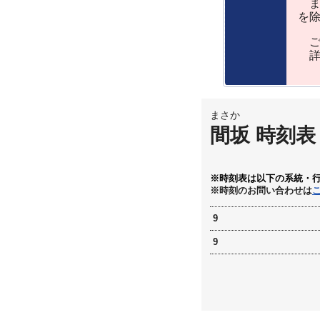
ま
を
ご
詳
まさか
間坂 時刻表
※時刻表は以下の系統・
※時刻のお問い合わせは
9
9