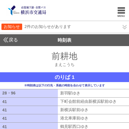
お知らせ
2件のお知らせがあります
戻る
時刻表
前耕地
まえこうち
まえこうち
のりば 1
※時刻表は以下の行先・系統の時刻を合わせて表示しています
28・96
28・96
新羽駅ゆき
新羽駅ゆき
下町会館前経由新横浜駅前ゆき
下町会
41
41
新横浜駅前ゆき
新横浜駅前ゆき
41
41
港北車庫前ゆき
港北車庫前ゆき
41
41
鶴見駅西口ゆき
鶴見駅西口ゆき
41
41