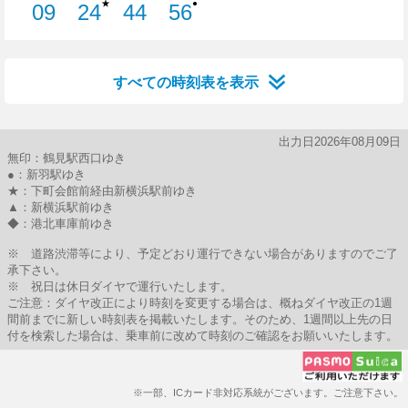
★
●
09
24
44
56
9分はつ
24分はつ
44分はつ
56分はつ
すべての時刻表を表示
出力日2026年08月09日
無印：鶴見駅西口ゆき
●：新羽駅ゆき
★：下町会館前経由新横浜駅前ゆき
▲：新横浜駅前ゆき
◆：港北車庫前ゆき
※ 道路渋滞等により、予定どおり運行できない場合がありますのでご了
承下さい。
※ 祝日は休日ダイヤで運行いたします。
ご注意：ダイヤ改正により時刻を変更する場合は、概ねダイヤ改正の1週
間前までに新しい時刻表を掲載いたします。そのため、1週間以上先の日
付を検索した場合は、乗車前に改めて時刻のご確認をお願いいたします。
※一部、ICカード非対応系統がございます。ご注意下さい。