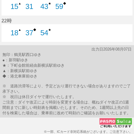
★
◆
▲
15
31
43
59
15分はつ
31分はつ
43分はつ
59分はつ
22時
◆
★
▲
18
37
54
18分はつ
37分はつ
54分はつ
出力日2026年08月07日
無印：鶴見駅西口ゆき
●：新羽駅ゆき
★：下町会館前経由新横浜駅前ゆき
▲：新横浜駅前ゆき
◆：港北車庫前ゆき
※ 道路渋滞等により、予定どおり運行できない場合がありますのでご了
承下さい。
※ 祝日は休日ダイヤで運行いたします。
ご注意：ダイヤ改正により時刻を変更する場合は、概ねダイヤ改正の1週
間前までに新しい時刻表を掲載いたします。そのため、1週間以上先の日
付を検索した場合は、乗車前に改めて時刻のご確認をお願いいたします。
※一部、ICカード非対応系統がございます。ご注意下さい。