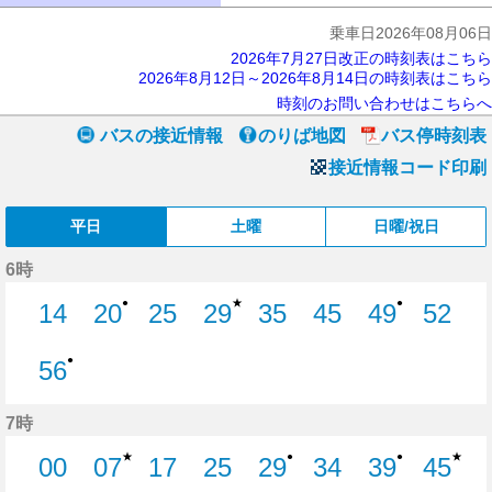
乗車日2026年08月06日
2026年7月27日改正の時刻表はこちら
2026年8月12日～2026年8月14日の時刻表はこちら
時刻のお問い合わせはこちらへ
バスの接近情報
のりば地図
バス停時刻表
接近情報コード印刷
平日
土曜
日曜/祝日
6時
★
●
●
14
20
25
29
35
45
49
52
14分はつ
20分はつ
25分はつ
29分はつ
35分はつ
45分はつ
49分はつ
52分
●
56
56分はつ
7時
★
★
●
●
00
07
17
25
29
34
39
45