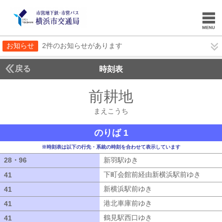
お知らせ
2件のお知らせがあります
戻る
時刻表
前耕地
まえこうち
まえこうち
のりば 1
※時刻表は以下の行先・系統の時刻を合わせて表示しています
28・96
28・96
新羽駅ゆき
新羽駅ゆき
下町会館前経由新横浜駅前ゆき
下町会
41
41
新横浜駅前ゆき
新横浜駅前ゆき
41
41
港北車庫前ゆき
港北車庫前ゆき
41
41
鶴見駅西口ゆき
鶴見駅西口ゆき
41
41