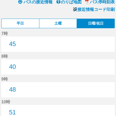
バスの接近情報
のりば地図
バス停時刻表
接近情報コード印刷
平日
土曜
日曜/祝日
7時
45
45分はつ
8時
40
40分はつ
9時
48
48分はつ
10時
51