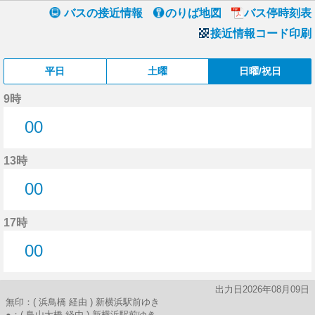
バスの接近情報
のりば地図
バス停時刻表
接近情報コード印刷
平日
土曜
日曜/祝日
9時
00
0分はつ
13時
00
0分はつ
17時
00
0分はつ
出力日2026年08月09日
無印：( 浜鳥橋 経由 ) 新横浜駅前ゆき
●：( 鳥山大橋 経由 ) 新横浜駅前ゆき