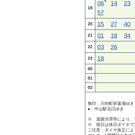
●
06
14
23
19
57
15
27
40
20
01
18
34
21
03
26
22
18
23
00
01
02
無印：川向町折返場ゆき
●：中山駅北口ゆき
※ 道路渋滞等により、
※ 祝日は休日ダイヤで
ご注意：ダイヤ改正によ