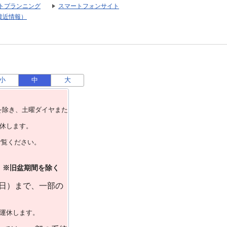
トプランニング
スマートフォンサイト
接近情報）
小
中
大
を除き、⼟曜ダイヤまた
運休します。
ご覧ください。
）※旧盆期間を除く
曜日）まで、一部の
で運休します。