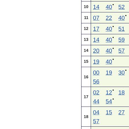
●
14
40
52
10
●
07
22
40
11
●
17
40
51
12
●
14
40
59
13
●
20
40
57
14
●
19
40
15
●
00
19
30
16
56
●
02
12
18
17
●
44
54
04
15
27
18
57