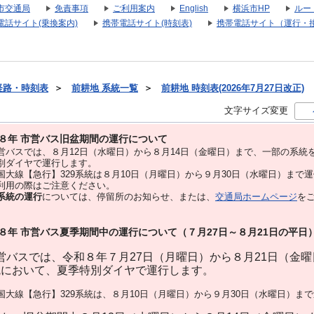
市交通局
免責事項
ご利用案内
English
横浜市HP
ルー
電話サイト(乗換案内)
携帯電話サイト(時刻表)
携帯電話サイト（運行・
経路・時刻表
＞
前耕地 系統一覧
＞
前耕地 時刻表(2026年7月27日改正)
文字サイズ変更
８年 市営バス旧盆期間の運行について
バスでは、８⽉12⽇（水曜日）から８⽉14⽇（金曜日）まで、⼀部の系統
別ダイヤで運⾏します。
大線【急行】329系統は８月10日（月曜日）から９月30日（水曜日）まで
用の際はご注意ください。
系統の運行
については、停留所のお知らせ、または、
交通局ホームページ
を
８年 市営バス夏季期間中の運行について（７月27日～８月21日の平日
バスでは、令和８年７月27日（月曜日）から８月21日（金
統において、夏季特別ダイヤで運行します。
大線【急行】329系統は、８月10日（月曜日）から９月30日（水曜日）ま