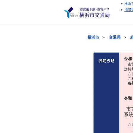
横浜
携帯
横浜市
＞
交通局
＞
令和
市営
は特
△国
ご利
各
令和
市営
系
△国