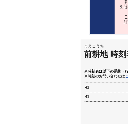
ま
を
ご
詳
まえこうち
前耕地 時刻
※時刻表は以下の系統・
※時刻のお問い合わせは
41
41