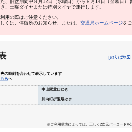
た、旧盆期間中８月12日（水曜日）から８月14日（金曜日）
除き、土曜ダイヤまたは特別ダイヤで運行します。
利用の際はご注意ください。
しくは、停留所のお知らせ、または、
交通局ホームページ
を
表
[のりば地図
行先の時刻を合わせて表示しています
こちら
へ
中山駅北口ゆき
川向町折返場ゆき
※ご利用環境によっては、正しく2次元バーコードを