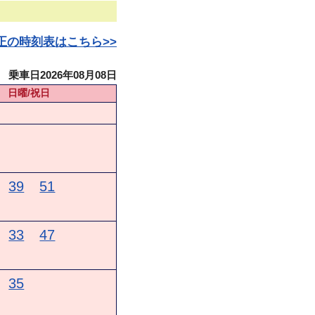
日改正の時刻表はこちら>>
乗車日2026年08月08日
日曜/祝日
39
51
33
47
35