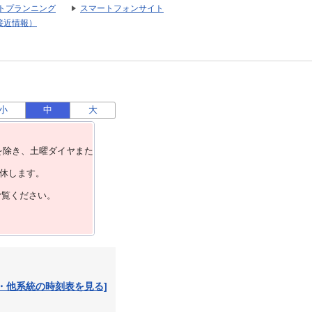
トプランニング
スマートフォンサイト
接近情報）
小
中
大
を除き、⼟曜ダイヤまた
運休します。
ご覧ください。
・他系統の時刻表を見る]