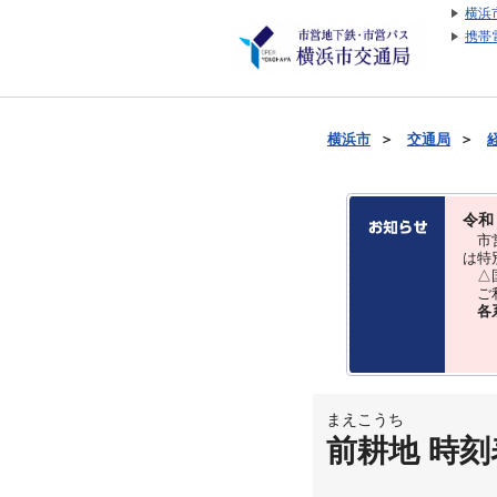
横浜
携帯
横浜市
＞
交通局
＞
令和
市営
は特
△国
ご利
各
まえこうち
前耕地 時刻