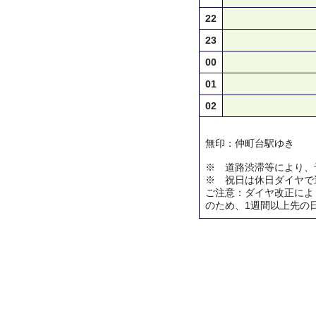
22
23
00
01
02
無印：仲町台駅ゆき
※ 道路渋滞等により、
※ 祝日は休日ダイヤで
ご注意：ダイヤ改正によ
のため、1週間以上先の