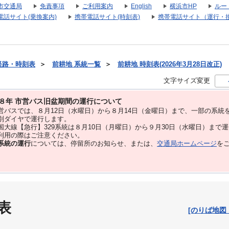
市交通局
免責事項
ご利用案内
English
横浜市HP
ルー
電話サイト(乗換案内)
携帯電話サイト(時刻表)
携帯電話サイト（運行・
経路・時刻表
＞
前耕地 系統一覧
＞
前耕地 時刻表(2026年3月28日改正)
文字サイズ変更
８年 市営バス旧盆期間の運行について
バスでは、８⽉12⽇（水曜日）から８⽉14⽇（金曜日）まで、⼀部の系統
別ダイヤで運⾏します。
大線【急行】329系統は８月10日（月曜日）から９月30日（水曜日）まで
用の際はご注意ください。
系統の運行
については、停留所のお知らせ、または、
交通局ホームページ
を
表
[のりば地図