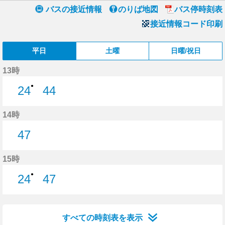
バスの接近情報
のりば地図
バス停時刻表
接近情報コード印刷
平日
土曜
日曜/祝日
13時
●
24
44
24分はつ
44分はつ
14時
47
47分はつ
15時
●
24
47
24分はつ
47分はつ
すべての時刻表を表示