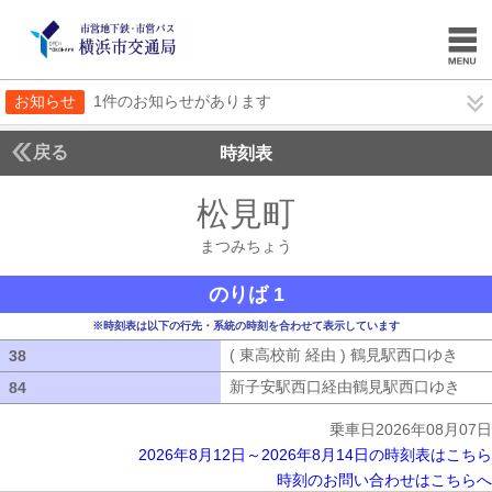
お知らせ
1件のお知らせがあります
戻る
時刻表
松見町
まつみちょ
まつみちょう
のりば 1
※時刻表は以下の行先・系統の時刻を合わせて表示しています
( 東高校前 経由 ) 鶴見駅西口ゆき
( 
38
38
新子安駅西口経由鶴見駅西口ゆき
新子
84
84
乗車日2026年08月07日
2026年8月12日～2026年8月14日の時刻表はこちら
時刻のお問い合わせはこちらへ