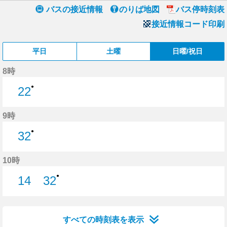
バスの接近情報
のりば地図
バス停時刻表
接近情報コード印刷
平日
土曜
日曜/祝日
8時
●
22
22分はつ
9時
●
32
32分はつ
10時
●
14
32
14分はつ
32分はつ
すべての時刻表を表示