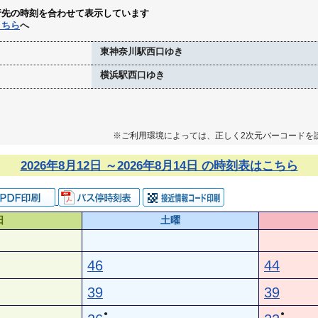
行先の時刻を合わせて表示しています
こちら
へ
東神奈川駅西口ゆき
横浜駅西口ゆき
※ご利用環境によっては、正しく2次元バーコードを
2026年8月12日 ～2026年8月14日 の時刻表はこちら
日
土曜
46
44
39
39
●
●