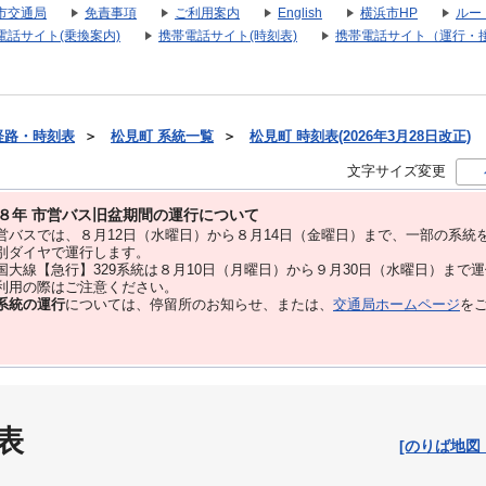
市交通局
免責事項
ご利用案内
English
横浜市HP
ルー
電話サイト(乗換案内)
携帯電話サイト(時刻表)
携帯電話サイト（運行・
経路・時刻表
＞
松見町 系統一覧
＞
松見町 時刻表(2026年3月28日改正)
文字サイズ変更
８年 市営バス旧盆期間の運行について
バスでは、８⽉12⽇（水曜日）から８⽉14⽇（金曜日）まで、⼀部の系統
別ダイヤで運⾏します。
大線【急行】329系統は８月10日（月曜日）から９月30日（水曜日）まで
用の際はご注意ください。
系統の運行
については、停留所のお知らせ、または、
交通局ホームページ
を
表
[のりば地図