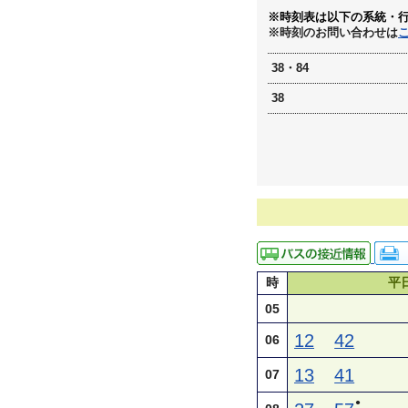
※時刻表は以下の系統・
※時刻のお問い合わせは
38・84
38
時
平
05
12
42
06
13
41
07
●