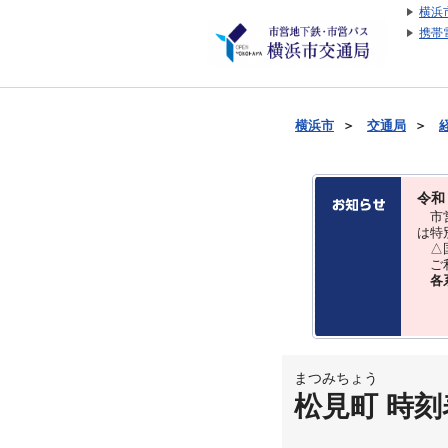
横浜
携帯
横浜市
＞
交通局
＞
令和
市営
は特
△国
ご利
各
まつみちょう
松見町 時刻