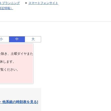
トプランニング
スマートフォンサイト
接近情報）
小
中
大
を除き、⼟曜ダイヤまた
運休します。
ご覧ください。
・他系統の時刻表を見る]