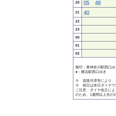
05
48
20
40
21
22
23
00
01
02
無印：東神奈川駅西口ゆ
●：横浜駅西口ゆき
※ 道路渋滞等により、
※ 祝日は休日ダイヤで
ご注意：ダイヤ改正によ
のため、1週間以上先の