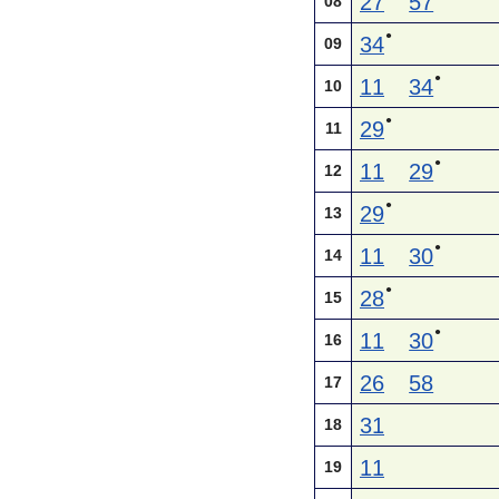
27
57
08
●
34
09
●
11
34
10
●
29
11
●
11
29
12
●
29
13
●
11
30
14
●
28
15
●
11
30
16
26
58
17
31
18
11
19