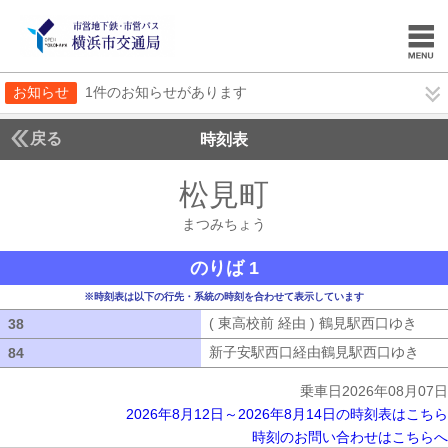
お知らせ
1件のお知らせがあります
戻る
時刻表
松見町
まつみちょ
まつみちょう
のりば 1
※時刻表は以下の行先・系統の時刻を合わせて表示しています
( 東高校前 経由 ) 鶴見駅西口ゆき
( 
38
38
新子安駅西口経由鶴見駅西口ゆき
新子
84
84
乗車日2026年08月07日
2026年8月12日～2026年8月14日の時刻表はこちら
時刻のお問い合わせはこちらへ