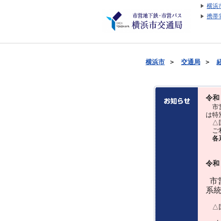
横浜
携帯
横浜市
＞
交通局
＞
令和
市営
は特
△国
ご利
各
令和
市営
系
△国