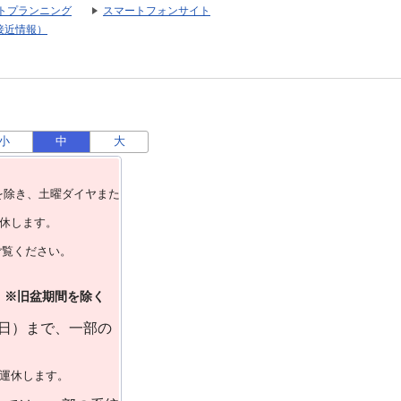
トプランニング
スマートフォンサイト
接近情報）
小
中
大
を除き、⼟曜ダイヤまた
運休します。
ご覧ください。
）※旧盆期間を除く
曜日）まで、一部の
で運休します。