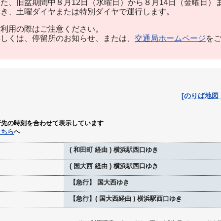
た、旧盆期間中８月12日（水曜日）から８月14日（金曜日）
除き、土曜ダイヤまたは特別ダイヤで運行します。
利用の際はご注意ください。
しくは、停留所のお知らせ、または、
交通局ホームページ
を
[のりば地図
行先の時刻を合わせて表示しています
こちら
へ
( 和田町 経由 ) 横浜駅西口ゆき
( 国大西 経由 ) 横浜駅西口ゆき
【急行】 国大西ゆき
【急行】( 国大西経由 ) 横浜駅西口ゆき