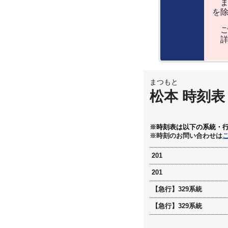
ま
を
ご
詳
まつもと
松本 時刻表
※時刻表は以下の系統・
※時刻のお問い合わせは
201
201
【急行】329系統
【急行】329系統