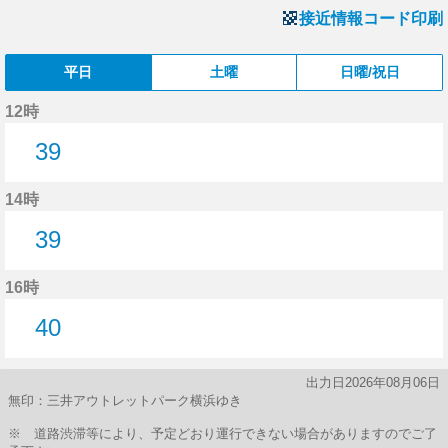
接近情報コード印刷
平日
土曜
日曜/祝日
12時
39
39分はつ
14時
39
39分はつ
16時
40
40分はつ
出力日2026年08月06日
無印：三井アウトレットパーク横浜ゆき
※ 道路渋滞等により、予定どおり運行できない場合がありますのでご了