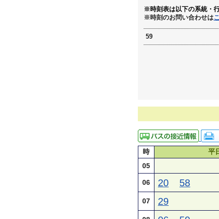
※時刻表は以下の系統・
※時刻のお問い合わせは
59
時
平
05
20
58
06
29
07