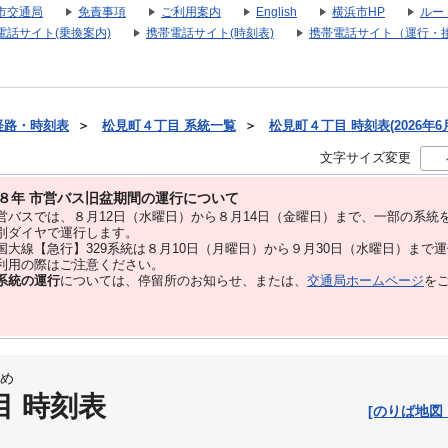
市交通局
免責事項
ご利用案内
English
横浜市HP
ルー
電話サイト(乗換案内)
携帯電話サイト(時刻表)
携帯電話サイト（運行・
経路・時刻表
＞
松見町４丁目 系統一覧
＞
松見町４丁目 時刻表(2026年6
文字サイズ変更
８年 市営バス旧盆期間の運行について
バスでは、８⽉12⽇（水曜日）から８⽉14⽇（金曜日）まで、⼀部の系統
別ダイヤで運⾏します。
大線【急行】329系統は８月10日（月曜日）から９月30日（水曜日）まで
用の際はご注意ください。
系統の運行
については、停留所のお知らせ、または、
交通局ホームページ
を
め
目 時刻表
[のりば地図