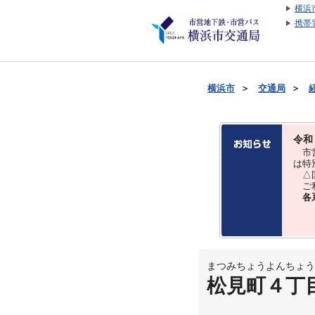
横浜
携帯
横浜市
＞
交通局
＞
令和
市営
は特
△国
ご利
各
まつみちょうよんちょう
松見町４丁