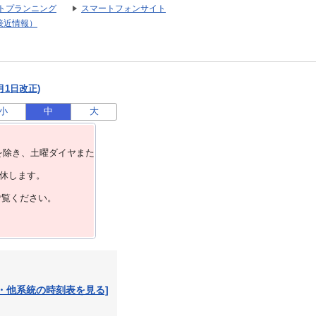
トプランニング
スマートフォンサイト
接近情報）
月1日改正)
小
中
大
を除き、⼟曜ダイヤまた
運休します。
ご覧ください。
・他系統の時刻表を見る]