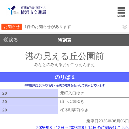
お知らせ
1件のお知らせがあります
戻る
時刻表
港の見える丘公園前
みな
みなとのみえるおかこうえんまえ
のりば 2
※時刻表は以下の行先・系統の時刻を合わせて表示しています
元町入口ゆき
元町入口ゆき
20
20
山下ふ頭ゆき
山下ふ頭ゆき
20
20
桜木町駅前ゆき
桜木町駅前ゆき
20
20
乗車日2026年08月06日
2026年8月12日～2026年8月14日の時刻表はこちら