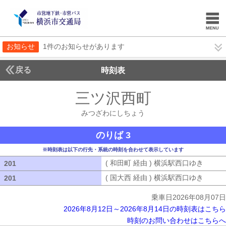
お知らせ
1件のお知らせがあります
戻る
時刻表
三ツ沢西町
みつざわ
みつざわにしちょう
のりば 3
※時刻表は以下の行先・系統の時刻を合わせて表示しています
( 和田町 経由 ) 横浜駅西口ゆき
( 和田
201
201
( 国大西 経由 ) 横浜駅西口ゆき
( 国大
201
201
乗車日2026年08月07日
2026年8月12日～2026年8月14日の時刻表はこちら
時刻のお問い合わせはこちらへ