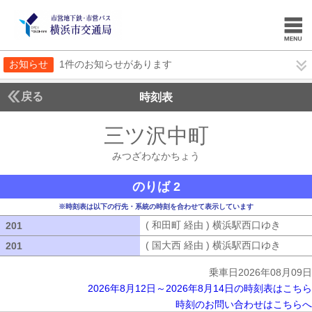
お知らせ
1件のお知らせがあります
戻る
時刻表
三ツ沢中町
みつざわ
みつざわなかちょう
のりば 2
※時刻表は以下の行先・系統の時刻を合わせて表示しています
( 和田町 経由 ) 横浜駅西口ゆき
( 和田
201
201
( 国大西 経由 ) 横浜駅西口ゆき
( 国大
201
201
乗車日2026年08月09日
2026年8月12日～2026年8月14日の時刻表はこちら
時刻のお問い合わせはこちらへ