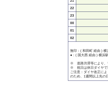
21
22
23
00
01
02
無印：( 和田町 経由 )
●：( 国大西 経由 ) 横
※ 道路渋滞等により、
※ 祝日は休日ダイヤで
ご注意：ダイヤ改正によ
のため、1週間以上先の