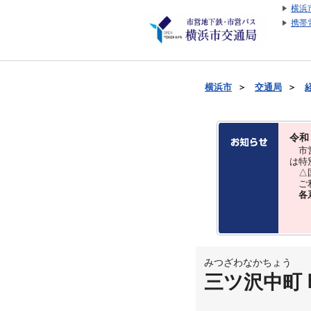
横浜
携帯
横浜市
＞
交通局
＞
令和
市営
は特
△国
ご利
各
みつざわなかちょう
三ツ沢中町