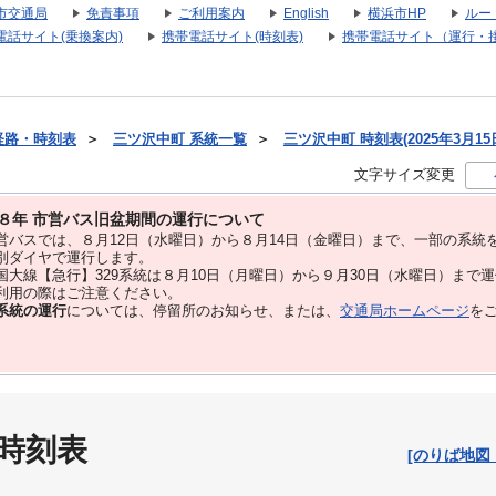
市交通局
免責事項
ご利用案内
English
横浜市HP
ルー
電話サイト(乗換案内)
携帯電話サイト(時刻表)
携帯電話サイト（運行・
経路・時刻表
＞
三ツ沢中町 系統一覧
＞
三ツ沢中町 時刻表(2025年3月15
文字サイズ変更
８年 市営バス旧盆期間の運行について
バスでは、８⽉12⽇（水曜日）から８⽉14⽇（金曜日）まで、⼀部の系統
別ダイヤで運⾏します。
大線【急行】329系統は８月10日（月曜日）から９月30日（水曜日）まで
用の際はご注意ください。
系統の運行
については、停留所のお知らせ、または、
交通局ホームページ
を
 時刻表
[のりば地図