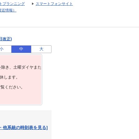
トプランニング
スマートフォンサイト
接近情報）
日改正)
小
中
大
を除き、⼟曜ダイヤまた
運休します。
ご覧ください。
・他系統の時刻表を見る]