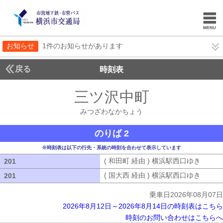
お知らせ
1件のお知らせがあります
戻る
時刻表
三ツ沢中町
みつざわ
みつざわなかちょう
のりば 2
※時刻表は以下の行先・系統の時刻を合わせて表示しています
( 和田町 経由 ) 横浜駅西口ゆき
( 和田
201
201
( 国大西 経由 ) 横浜駅西口ゆき
( 国大
201
201
乗車日2026年08月07日
2026年8月12日～2026年8月14日の時刻表はこちら
時刻のお問い合わせはこちらへ