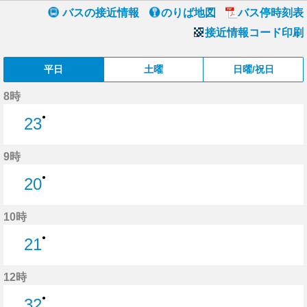
バスの接近情報
のりば地図
バス停時刻表
接近情報コード印刷
平日
土曜
日曜/祝日
8時
●
23
23分はつ
9時
●
20
20分はつ
10時
●
21
21分はつ
12時
●
32