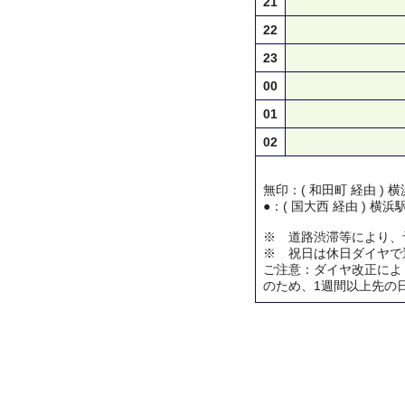
21
22
23
00
01
02
無印：( 和田町 経由 )
●：( 国大西 経由 ) 横
※ 道路渋滞等により、
※ 祝日は休日ダイヤで
ご注意：ダイヤ改正によ
のため、1週間以上先の