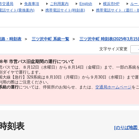
市交通局
免責事項
ご利用案内
English
横浜市HP
ルー
電話サイト(乗換案内)
携帯電話サイト(時刻表)
携帯電話サイト（運行・
経路・時刻表
＞
三ツ沢中町 系統一覧
＞
三ツ沢中町 時刻表(2025年3月15
文字サイズ変更
８年 市営バス旧盆期間の運行について
バスでは、８⽉12⽇（水曜日）から８⽉14⽇（金曜日）まで、⼀部の系統
別ダイヤで運⾏します。
大線【急行】329系統は８月10日（月曜日）から９月30日（水曜日）まで
用の際はご注意ください。
系統の運行
については、停留所のお知らせ、または、
交通局ホームページ
を
 時刻表
[のりば地図