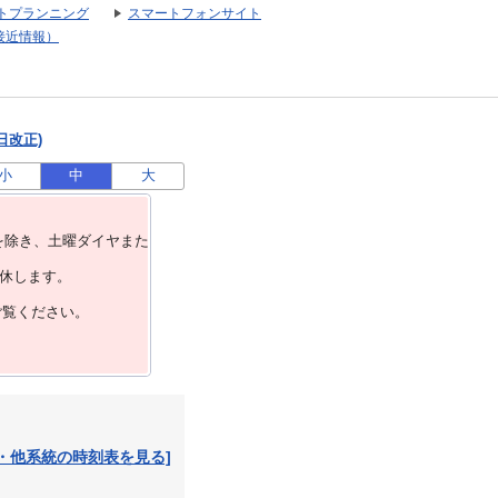
トプランニング
スマートフォンサイト
接近情報）
日改正)
小
中
大
を除き、⼟曜ダイヤまた
運休します。
ご覧ください。
・他系統の時刻表を見る]