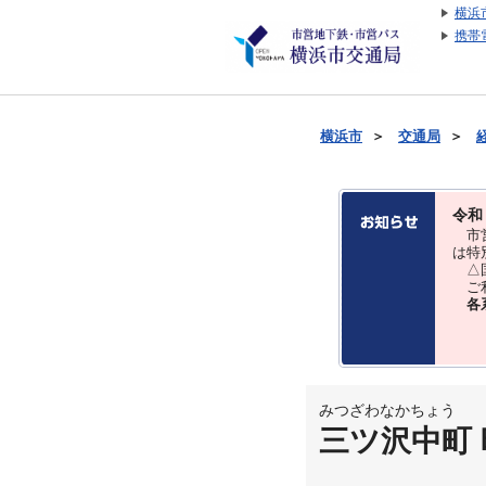
横浜
携帯
横浜市
＞
交通局
＞
令和
市営
は特
△国
ご利
各
みつざわなかちょう
三ツ沢中町