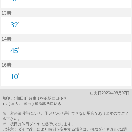
32分はつ
13時
●
32
32分はつ
14時
●
45
45分はつ
16時
●
10
10分はつ
出力日2026年08月07日
無印：( 和田町 経由 ) 横浜駅西口ゆき
●：( 国大西 経由 ) 横浜駅西口ゆき
※ 道路渋滞等により、予定どおり運行できない場合がありますのでご了
承下さい。
※ 祝日は休日ダイヤで運行いたします。
ご注意：ダイヤ改正により時刻を変更する場合は、概ねダイヤ改正の1週