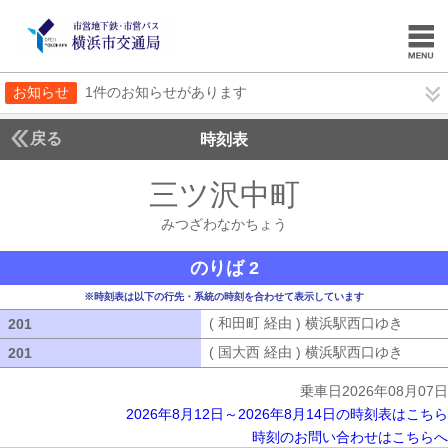
お知らせ
1件のお知らせがあります
戻る
時刻表
三ツ沢中町
みつざわ
みつざわなかちょう
のりば 2
※時刻表は以下の行先・系統の時刻を合わせて表示しています
( 和田町 経由 ) 横浜駅西口ゆき
( 和田
201
201
( 国大西 経由 ) 横浜駅西口ゆき
( 国大
201
201
乗車日2026年08月07日
2026年8月12日～2026年8月14日の時刻表はこちら
時刻のお問い合わせはこちらへ