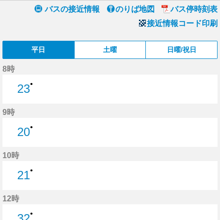
バスの接近情報
のりば地図
バス停時刻表
接近情報コード印刷
平日
土曜
日曜/祝日
8時
●
23
23分はつ
9時
●
20
20分はつ
10時
●
21
21分はつ
12時
●
32