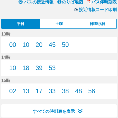
バスの接近情報
のりば地図
バス停時刻表
接近情報コード印刷
平日
土曜
日曜/祝日
13時
00
10
20
45
50
0分はつ
10分はつ
20分はつ
45分はつ
50分はつ
14時
10
18
39
53
10分はつ
18分はつ
39分はつ
53分はつ
15時
02
13
17
33
38
48
56
2分はつ
13分はつ
17分はつ
33分はつ
38分はつ
48分はつ
56分はつ
すべての時刻表を表示