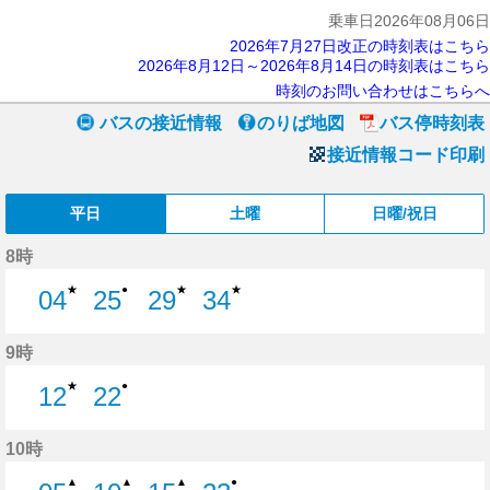
乗車日2026年08月06日
2026年7月27日改正の時刻表はこちら
2026年8月12日～2026年8月14日の時刻表はこちら
時刻のお問い合わせはこちらへ
バスの接近情報
のりば地図
バス停時刻表
接近情報コード印刷
平日
土曜
日曜/祝日
8時
★
★
★
●
04
25
29
34
4分はつ
25分はつ
29分はつ
34分はつ
9時
★
●
12
22
12分はつ
22分はつ
10時
▲
▲
▲
●