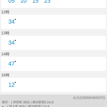
05
10
15
23
5分はつ
10分はつ
15分はつ
23分はつ
12時
●
34
34分はつ
13時
●
34
34分はつ
14時
●
47
47分はつ
16時
●
12
12分はつ
出力日2026年08月07日
無印：( 和田町 経由 ) 横浜駅西口ゆき
●：( 国大西 経由 ) 横浜駅西口ゆき