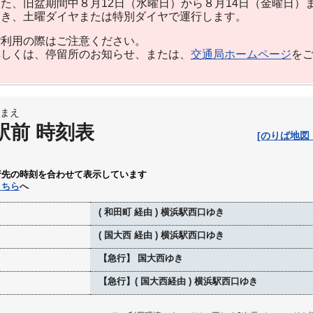
た、旧盆期間中８月12日（水曜日）から８月14日（金曜日）
除き、土曜ダイヤまたは特別ダイヤで運行します。
利用の際はご注意ください。
しくは、停留所のお知らせ、または、
交通局ホームページ
を
まえ
駅前 時刻表
[のりば地図
行先の時刻を合わせて表示しています
こちら
へ
( 和田町 経由 ) 横浜駅西口ゆき
( 国大西 経由 ) 横浜駅西口ゆき
【急行】 国大西ゆき
【急行】( 国大西経由 ) 横浜駅西口ゆき