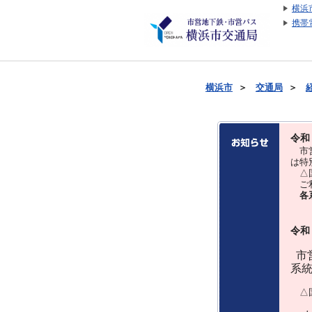
横浜
携帯
横浜市
＞
交通局
＞
令和
市営
は特
△国
ご利
各
令和
市営
系
△国