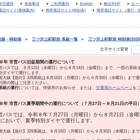
市交通局
免責事項
ご利用案内
English
横浜市HP
ルー
電話サイト(乗換案内)
携帯電話サイト(時刻表)
携帯電話サイト（運行・
経路・時刻表
＞
三ツ沢上町駅前 系統一覧
＞
三ツ沢上町駅前 時刻表(2026
文字サイズ変更
８年 市営バス旧盆期間の運行について
バスでは、８⽉12⽇（水曜日）から８⽉14⽇（金曜日）まで、⼀部の系統
別ダイヤで運⾏します。
大線【急行】329系統は８月10日（月曜日）から９月30日（水曜日）まで
用の際はご注意ください。
系統の運行
については、停留所のお知らせ、または、
交通局ホームページ
を
８年 市営バス夏季期間中の運行について（７月27日～８月21日の平日
バスでは、令和８年７月27日（月曜日）から８月21日（金
統において、夏季特別ダイヤで運行します。
大線【急行】329系統は、８月10日（月曜日）から９月30日（水曜日）ま