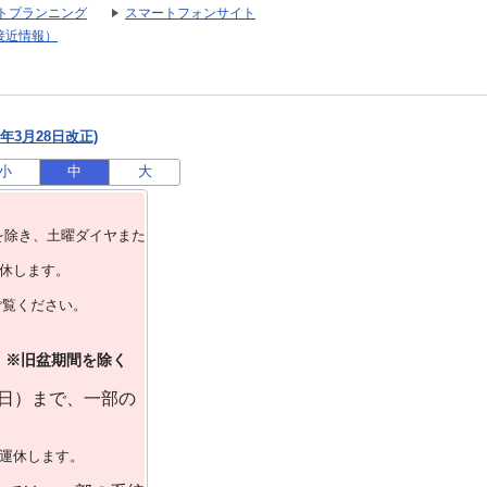
トプランニング
スマートフォンサイト
接近情報）
年3月28日改正)
小
中
大
を除き、⼟曜ダイヤまた
運休します。
ご覧ください。
）※旧盆期間を除く
曜日）まで、一部の
で運休します。