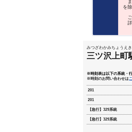
ま
を
ご
詳
みつざわかみちょうえき
三ツ沢上町
※時刻表は以下の系統・
※時刻のお問い合わせは
201
201
【急行】329系統
【急行】329系統