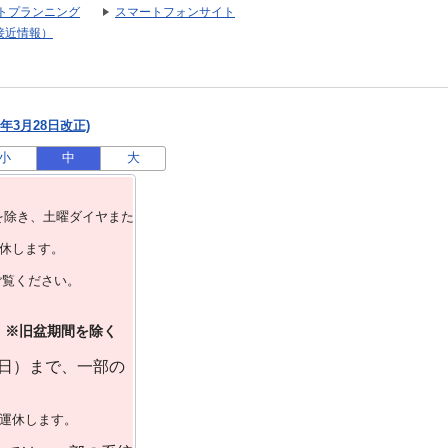
トプランニング
スマートフォンサイト
接近情報）
年3月28日改正)
小
中
大
を除き、⼟曜ダイヤまた
運休します。
ご覧ください。
）※旧盆期間を除く
曜日）まで、一部の
で運休します。