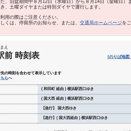
た、旧盆期間中８月12日（水曜日）から８月14日（金曜日）
除き、土曜ダイヤまたは特別ダイヤで運行します。
利用の際はご注意ください。
しくは、停留所のお知らせ、または、
交通局ホームページ
を
まえ
駅前 時刻表
[のりば地図
行先の時刻を合わせて表示しています
こちら
へ
( 和田町 経由 ) 横浜駅西口ゆき
( 国大西 経由 ) 横浜駅西口ゆき
【急行】 国大西ゆき
【急行】( 国大西経由 ) 横浜駅西口ゆき