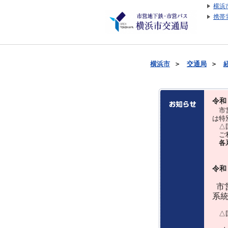
横浜
携帯
横浜市
＞
交通局
＞
令和
市営
は特
△国
ご利
各
令和
市営
系
△国