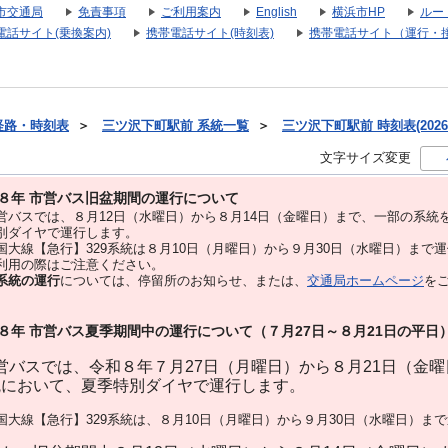
市交通局
免責事項
ご利用案内
English
横浜市HP
ルー
電話サイト(乗換案内)
携帯電話サイト(時刻表)
携帯電話サイト（運行・
経路・時刻表
＞
三ツ沢下町駅前 系統一覧
＞
三ツ沢下町駅前 時刻表(2026
文字サイズ変更
８年 市営バス旧盆期間の運行について
バスでは、８⽉12⽇（水曜日）から８⽉14⽇（金曜日）まで、⼀部の系統
別ダイヤで運⾏します。
大線【急行】329系統は８月10日（月曜日）から９月30日（水曜日）まで
用の際はご注意ください。
系統の運行
については、停留所のお知らせ、または、
交通局ホームページ
を
８年 市営バス夏季期間中の運行について（７月27日～８月21日の平日
バスでは、令和８年７月27日（月曜日）から８月21日（金
統において、夏季特別ダイヤで運行します。
大線【急行】329系統は、８月10日（月曜日）から９月30日（水曜日）ま