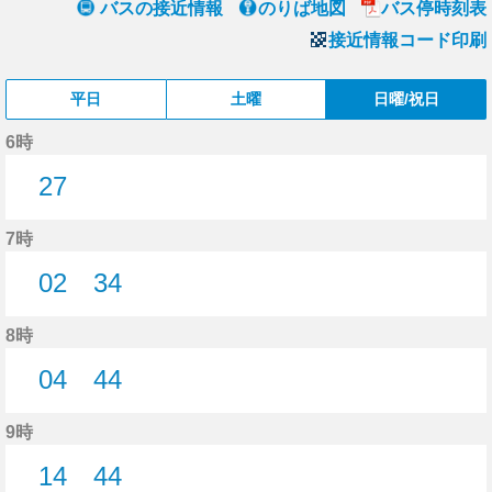
バスの接近情報
のりば地図
バス停時刻表
接近情報コード印刷
平日
土曜
日曜/祝日
6時
27
27分はつ
7時
02
34
2分はつ
34分はつ
8時
04
44
4分はつ
44分はつ
9時
14
44