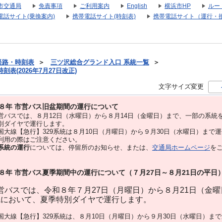
市交通局
免責事項
ご利用案内
English
横浜市HP
ルー
電話サイト(乗換案内)
携帯電話サイト(時刻表)
携帯電話サイト（運行・
経路・時刻表
＞
三ツ沢総合グランド入口 系統一覧
＞
表(2026年7月27日改正)
文字サイズ変更
８年 市営バス旧盆期間の運行について
バスでは、８⽉12⽇（水曜日）から８⽉14⽇（金曜日）まで、⼀部の系統
別ダイヤで運⾏します。
大線【急行】329系統は８月10日（月曜日）から９月30日（水曜日）まで
用の際はご注意ください。
系統の運行
については、停留所のお知らせ、または、
交通局ホームページ
を
８年 市営バス夏季期間中の運行について（７月27日～８月21日の平日
バスでは、令和８年７月27日（月曜日）から８月21日（金
統において、夏季特別ダイヤで運行します。
大線【急行】329系統は、８月10日（月曜日）から９月30日（水曜日）ま