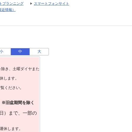
トプランニング
スマートフォンサイト
接近情報）
小
中
大
を除き、⼟曜ダイヤまた
運休します。
ご覧ください。
）※旧盆期間を除く
曜日）まで、一部の
で運休します。