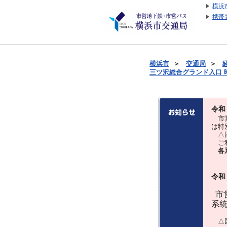
横浜
携帯
横浜市
＞
交通局
＞
三ツ沢総合グランド入口 時刻
令和
市営
は特
△国
ご利
各
令和
市営
系
△国