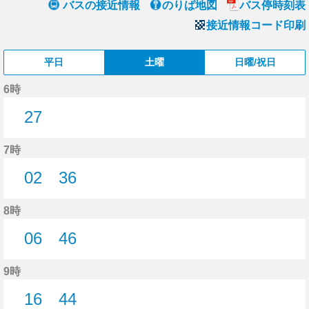
バスの接近情報
のりば地図
バス停時刻表
接近情報コード印刷
平日
土曜
日曜/祝日
6時
27
27分はつ
7時
02
36
2分はつ
36分はつ
8時
06
46
6分はつ
46分はつ
9時
16
44