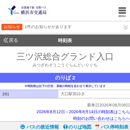
お知らせ
1件のお知らせがあります
戻る
時刻表
三ツ沢総合グランド入口
み
みつざわそうごうぐらんどいりぐち
のりば 2
※時刻表は以下の行先・系統の時刻を合わせて表示しています
大口駅前ゆき
大口駅前ゆき
291
291
乗車日2026年08月08日
2026年8月12日～2026年8月14日の時刻表はこちら
時刻のお問い合わせはこちらへ
バスの接近情報
のりば地図
バス停時刻表